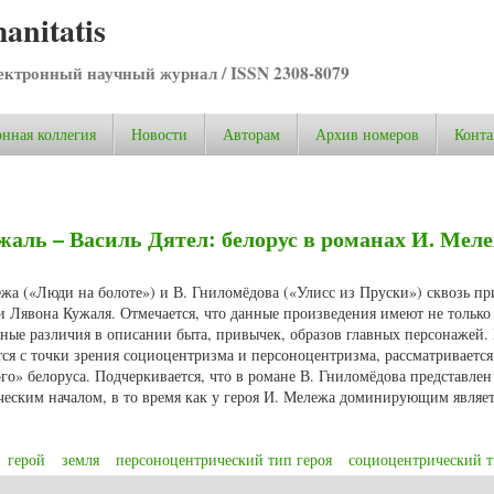
anitatis
ктронный научный журнал / ISSN 2308-8079
нная коллегия
Новости
Авторам
Архив номеров
Конта
ль – Василь Дятел: белорус в романах И. Меле
жа («Люди на болоте») и В. Гниломёдова («Улисс из Пруски») сквозь п
 и Лявона Кужаля. Отмечается, что данные произведения имеют не только
ные различия в описании быта, привычек, образов главных персонажей.
ется с точки зрения социоцентризма и персоноцентризма, рассматривается
го» белоруса. Подчеркивается, что в романе В. Гниломёдова представлен
еским началом, в то время как у героя И. Мележа доминирующим являет
герой
земля
персоноцентрический тип героя
социоцентрический т
ль – Василь Дятел: белорус в романах И. Мележа и В. Гниломёдова