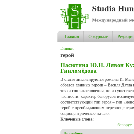
Studia Hum
Международный эле
Главная
О журнале
Редакцио
Вы здесь
Главная
герой
Пасютина Ю.Н. Лявон Кужа
Гниломёдова
В статье анализируются романы И. Меле
образов главных героев – Василя Дятла
точки соприкосновения, но и существен
частности, характер белорусов исследу
соответствующий тип героя – тип «ново
герой с преобладающим персоноцентрич
социоцентрическое начало.
Ключевые слова:
белорус
Подробнее
о Пасютина Ю.Н. Лявон Кужа