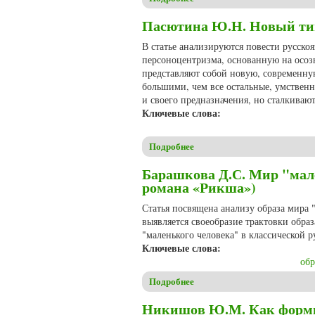
Пасютина Ю.Н. Новый тип
В статье анализируются повести русско
персоноцентризма, основанную на осозн
представляют собой новую, современну
большими, чем все остальные, умственн
и своего предназначения, но сталкиваю
Ключевые слова:
Подробнее
о Пасютина Ю.Н. Новый тип 
Барашкова Д.С. Мир "мале
романа «Рикша»)
Статья посвящена анализу образа мира 
выявляется своеобразие трактовки обра
"маленького человека" в классической р
Ключевые слова:
обр
Подробнее
о Барашкова Д.С. Мир "мале
Никишов Ю.М. Как форми