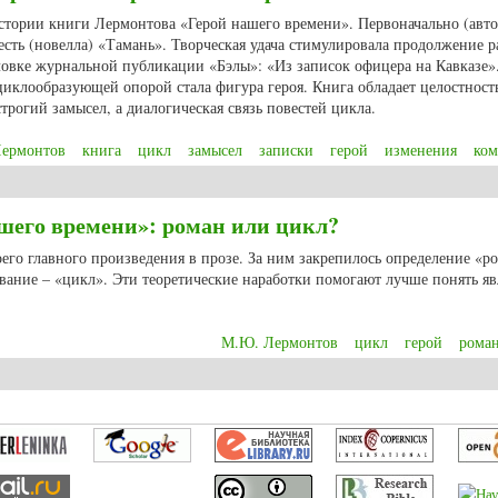
истории книги Лермонтова «Герой нашего времени». Первоначально (авт
есть (новелла) «Тамань». Творческая удача стимулировала продолжение р
ловке журнальной публикации «Бэлы»: «Из записок офицера на Кавказе»
циклообразующей опорой стала фигура героя. Книга обладает целостност
трогий замысел, а диалогическая связь повестей цикла.
ермонтов
книга
цикл
замысел
записки
герой
изменения
ком
овался «Герой нашего времени»
его времени»: роман или цикл?
го главного произведения в прозе. За ним закрепилось определение «р
вание – «цикл». Эти теоретические наработки помогают лучше понять я
М.Ю. Лермонтов
цикл
герой
рома
его времени»: роман или цикл?