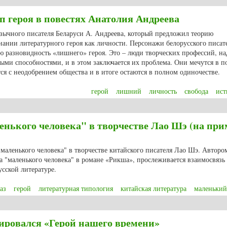
 героя в повестях Анатолия Андреева
язычного писателя Беларуси А. Андреева, который предложил теорию
ании литературного героя как личности. Персонажи белорусского писат
ю разновидность «лишнего» героя. Это – люди творческих профессий, н
ыми способностями, и в этом заключается их проблема. Они мечутся в п
тся с неодобрением общества и в итоге остаются в полном одиночестве.
герой
лишний
личность
свобода
ист
героя в повестях Анатолия Андреева
нького человека" в творчестве Лао Шэ (на при
"маленького человека" в творчестве китайского писателя Лао Шэ. Авторо
за "маленького человека" в романе «Рикша», прослеживается взаимосвязь
усской литературе.
аз
герой
литературная типология
китайская литература
маленький
нького человека" в творчестве Лао Шэ (на примере романа «Рикша»)
ровался «Герой нашего времени»