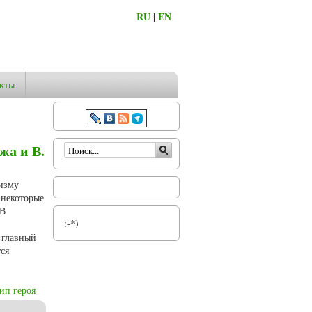
RU
|
EN
кты
Форма поиска
жа и В.
ризму
 некоторые
 В
:-*)
 главный
ся
ип героя