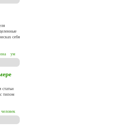
еля
аделенные
оисках себя
ина
ум
мере
м статьи
 с типом
 человек