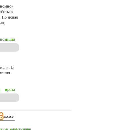
ономно)
аботы в
. Но новая
ью,
позиция
оман». В
вления
н
проза