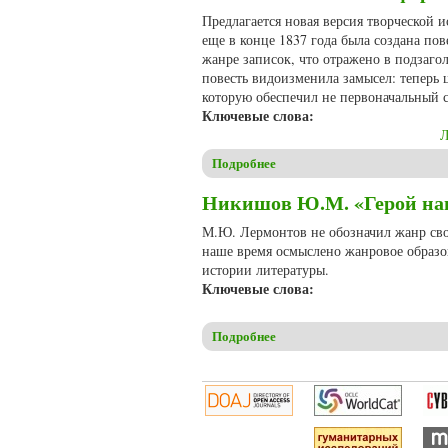
Предлагается новая версия творческой 
еще в конце 1837 года была создана пов
жанре записок, что отражено в подзаго
повесть видоизменила замысел: теперь 
которую обеспечил не первоначальный с
Ключевые слова:
Л
Подробнее
о Никишов Ю.М. Как формир
Никишов Ю.М. «Герой наш
М.Ю. Лермонтов не обозначил жанр свое
наше время осмыслено жанровое образо
истории литературы.
Ключевые слова:
Подробнее
о Никишов Ю.М. «Герой наш