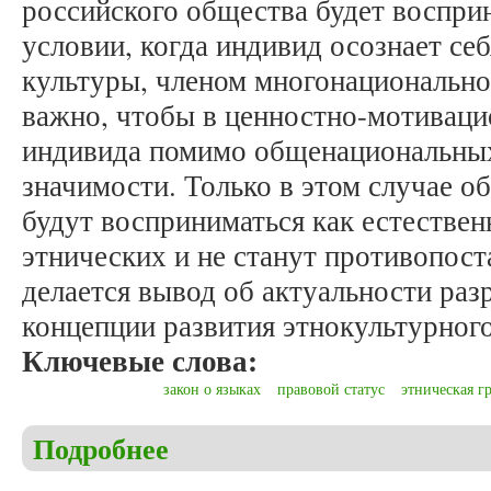
российского общества будет воспри
условии, когда индивид осознает се
культуры, членом многонационально
важно, чтобы в ценностно-мотиваци
индивида помимо общенациональных
значимости. Только в этом случае 
будут восприниматься как естестве
этнических и не станут противопост
делается вывод об актуальности ра
концепции развития этнокультурного
Ключевые слова:
закон о языках
правовой статус
этническая г
Подробнее
о Искужина Н.Г., Салихова Э.А. Нормативно-пра