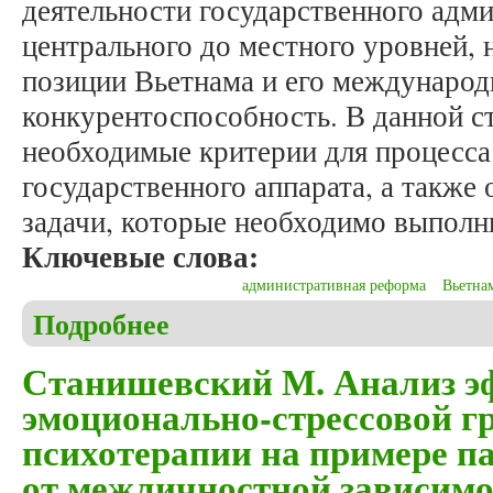
деятельности государственного адми
центрального до местного уровней, 
позиции Вьетнама и его междунаро
конкурентоспособность. В данной с
необходимые критерии для процесс
государственного аппарата, а также
задачи, которые необходимо выполн
Ключевые слова:
административная реформа
Вьетна
Подробнее
о Фам Минь Шон. О реформировании организаци
Станишевский М. Анализ э
эмоционально-стрессовой г
психотерапии на примере п
от межличностной зависимо