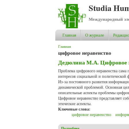
Studia Hum
Международный эле
Главная
О журнале
Редакцио
Вы здесь
Главная
цифровое неравенство
Дедюлина М.А. Цифровое 
Проблема цифрового неравенства сама п
интересов социальной и политической 
Из-за постоянного развития информаци
динамической проблемой. Основная цель
описательные аспекты проблемы цифрово
Цифровое неравенство представляет соб
этические аспекты.
Ключевые слова:
цифровое неравенство
информ
Подробнее
о Дедюлина М.А. Цифровое 