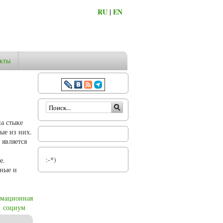
RU
|
EN
кты
Форма поиска
на стыке
ые из них.
 является
:-*)
е.
рные и
мационная
социум