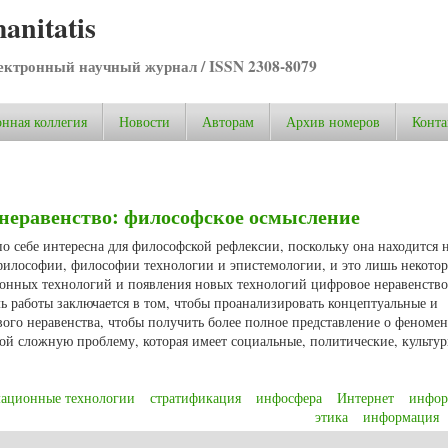
anitatis
ктронный научный журнал / ISSN 2308-8079
нная коллегия
Новости
Авторам
Архив номеров
Конта
неравенство: философское осмысление
о себе интересна для философской рефлексии, поскольку она находится 
философии, философии технологии и эпистемологии, и это лишь некотор
онных технологий и появления новых технологий цифровое неравенство
 работы заключается в том, чтобы проанализировать концептуальные и
го неравенства, чтобы получить более полное представление о феномен
ой сложную проблему, которая имеет социальные, политические, культу
ационные технологии
стратификация
инфосфера
Интернет
инфор
этика
информация
неравенство: философское осмысление