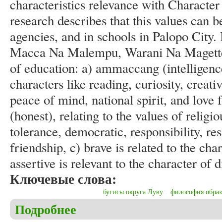
characteristics relevance with Character 
research describes that this values can 
agencies, and in schools in Palopo City. 
Macca Na Malempu, Warani Na Magetteng
of education: a) ammaccang (intelligence)
characters like reading, curiosity, creat
peace of mind, national spirit, and love 
(honest), relating to the values of religi
tolerance, democratic, responsibility, re
friendship, c) brave is related to the ch
assertive is relevant to the character of d
Ключевые слова:
бугисы округа Луву
философия обра
Подробнее
о Murtiningsih S., Nugroho H.W., Yassa S. The mea
Bugis Luwu society toward educational philosophy 