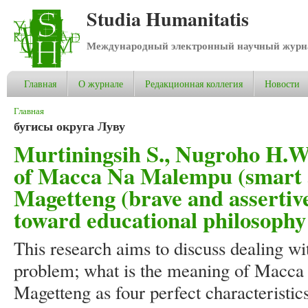
Studia Humanitatis
Международный электронный научный журнал
Главная
О журнале
Редакционная коллегия
Новости
Вы здесь
Главная
бугисы округа Луву
Murtiningsih S., Nugroho H.W
of Macca Na Malempu (smart 
Magetteng (brave and assertiv
toward educational philosophy
This research aims to discuss dealing wi
problem; what is the meaning of Macc
Magetteng as four perfect characteristics