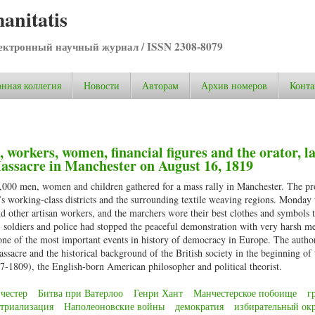
anitatis
ктронный научный журнал / ISSN 2308-8079
нная коллегия
Новости
Авторам
Архив номеров
Конта
, workers, women, financial figures and the orator, l
assacre in Manchester on August 16, 1819
00 men, women and children gathered for a mass rally in Manchester. The pro
y’s working-class districts and the surrounding textile weaving regions. Monday
d other artisan workers, and the marchers wore their best clothes and symbols t
, soldiers and police had stopped the peaceful demonstration with very harsh m
one of the most important events in history of democracy in Europe. The author 
assacre and the historical background of the British society in the beginning of
-1809), the English-born American philosopher and political theorist.
честер
Битва при Ватерлоо
Генри Хант
Манчестерское побоище
г
триализация
Наполеоновские войны
демократия
избирательный ок