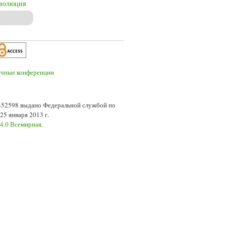
еволюция
Peterloo Massacre in Manchester on August 16, 1819
7-52598 выдано Федеральной службой по
5 января 2013 г.
 4.0 Всемирная
.