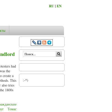
RU
|
EN
кты
Форма поиска
andlord
testers had
 was the
o create a
:-*)
ethods. This
also tries
 the 1800s
ражданские
руг
Томас