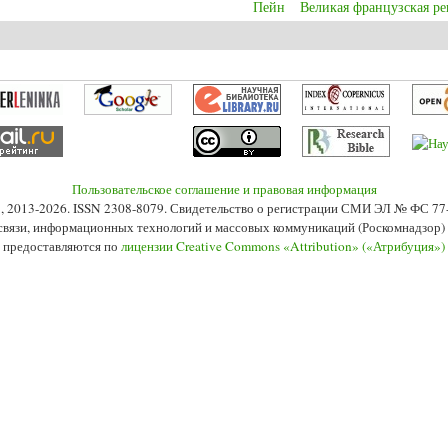
Пейн
Великая французская р
ts, workers, women, financial figures and the orator, landlord Henry Hunt. The 
Пользовательское соглашение и правовая информация
s», 2013-2026. ISSN 2308-8079. Свидетельство о регистрации СМИ ЭЛ № ФС 7
 связи, информационных технологий и массовых коммуникаций (Роскомнадзор) 2
 предоставляются по
лицензии Creative Commons «Attribution» («Атрибуция»)