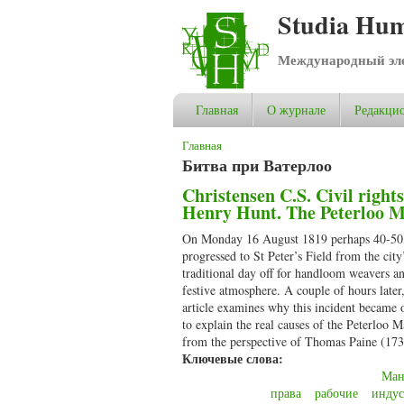
Studia Hum
Международный эле
Главная
О журнале
Редакцио
Вы здесь
Главная
Битва при Ватерлоо
Christensen C.S. Civil rights
Henry Hunt. The Peterloo M
On Monday 16 August 1819 perhaps 40-50,0
progressed to St Peter’s Field from the cit
traditional day off for handloom weavers an
festive atmosphere. A couple of hours later
article examines why this incident became 
to explain the real causes of the Peterloo M
from the perspective of Thomas Paine (1737
Ключевые слова:
Ман
права
рабочие
индус