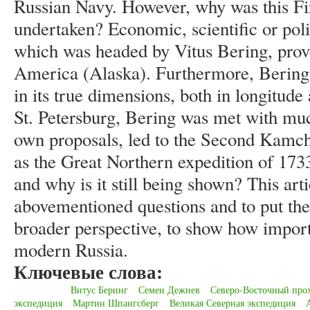
Russian Navy. However, why was this Fi
undertaken? Economic, scientific or poli
which was headed by Vitus Bering, prove
America (Alaska). Furthermore, Bering
in its true dimensions, both in longitude 
St. Petersburg, Bering was met with muc
own proposals, led to the Second Kamch
as the Great Northern expedition of 17
and why is it still being shown? This arti
abovementioned questions and to put the
broader perspective, to show how import
modern Russia.
Ключевые слова:
Витус Беринг
Семен Дежнев
Северо-Восточный про
экспедиция
Мартин Шпангсберг
Великая Северная экспедиция