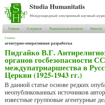
Studia Humanitatis
Международный электронный научный журнал
Главная
О журнале
Редакционная коллегия
Новости
Вы здесь
Главная
агентурно-оперативная разработка
Пидгайко В.Г. Антирелигио
органов госбезопасности С
междупатриаршества в Рус
Церкви (1925-1943 гг.)
В данной статье основе редких опу
неопубликованных источников автор
известные групповые агентурные де