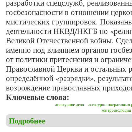
разработки спецслужб, реализованн
госбезопасности в отношении церко
мистических группировок. Показан
деятельности НКВД/НКГБ по «религ
Великой Отечественной войны. Сдела
именно под влиянием органов госбе
от политики притеснения и ограниче
Православной Церкви и остальных р
определённой «разрядки», результат
возрождение православных приходо
Ключевые слова:
агентурное дело
агентурно-оперативная 
контрреволюция
Подробнее
о Пидгайко В.Г. Антирелигиозные подразделения
Церкви (1925-1943 гг.)