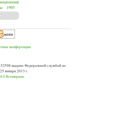
люционные
лы
1905
film director Sergei Eisenstein
7-52598 выдано Федеральной службой по
5 января 2013 г.
 4.0 Всемирная
.