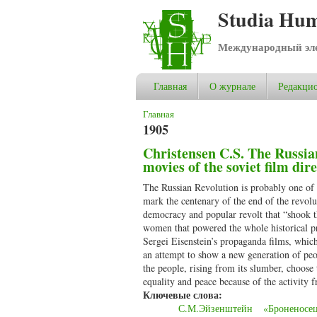
Studia Hum
Международный эле
Главная
О журнале
Редакцио
Вы здесь
Главная
1905
Christensen C.S. The Russia
movies of the soviet film dir
The Russian Revolution is probably one of t
mark the centenary of the end of the revolut
democracy and popular revolt that “shook th
women that powered the whole historical pr
Sergei Eisenstein’s propaganda films, which
an attempt to show a new generation of peo
the people, rising from its slumber, choose
equality and peace because of the activity f
Ключевые слова:
С.М.Эйзенштейн
«Броненосе