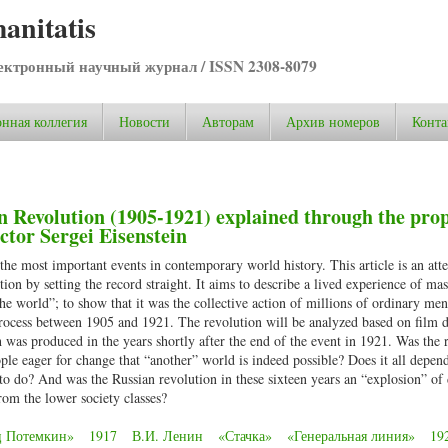
anitatis
ктронный научный журнал / ISSN 2308-8079
нная коллегия
Новости
Авторам
Архив номеров
Конта
n Revolution (1905-1921) explained through the pr
ector Sergei Eisenstein
he most important events in contemporary world history. This article is an att
ion by setting the record straight. It aims to describe a lived experience of mas
e world”; to show that it was the collective action of millions of ordinary me
ocess between 1905 and 1921. The revolution will be analyzed based on film d
 was produced in the years shortly after the end of the event in 1921. Was the 
ple eager for change that “another” world is indeed possible? Does it all depen
 to do? And was the Russian revolution in these sixteen years an “explosion” o
rom the lower society classes?
ц Потемкин»
1917
В.И. Ленин
«Стачка»
«Генеральная линия»
19