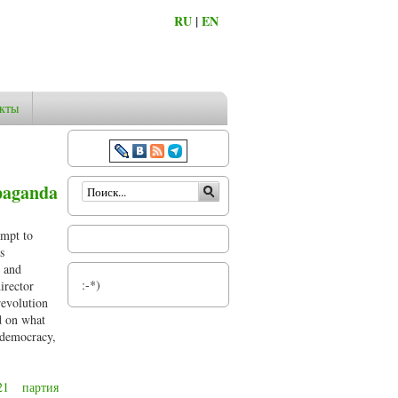
RU
|
EN
кты
Форма поиска
opaganda
empt to
s
n and
:-*)
irector
revolution
d on what
f democracy,
21
партия