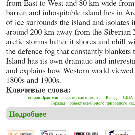
from East to West and 80 km wide from 
barren and inhospitable island lies in A
of ice surrounds the island and isolates
around 200 km away from the Siberian N
arctic storms batter it shores and chill w
the defence fog that constantly blankets
Island has its own dramatic and interesti
and explains how Western world viewed l
1800s and 1900s.
Ключевые слова:
остров Врангеля
шерстистые мамонты
Канада
США
Геральд
объект всемирного природного нас
Подробнее
о Christensen C.S. Among Russia, the USA, Canada a