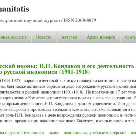
anitatis
ктронный научный журнал / ISSN 2308-8079
нная коллегия
Новости
Авторам
Архив номеров
Конта
сской иконы: Н.П. Кондаков и его деятельность
о русской иконописи (1901-1918)
1844-1925), хорошо известный как искусствовед-византинист и автор 
оны, был также активным борцом за дело возрождения русской иконопис
чительства о русской иконописи (1901-1918). На протяжении 17 лет уче
ющего делами Комитета и присутствовал почти на всех его заседаниях. В
изаторская деятельность Н.П. Кондакова в данном учреждении. Исходя из
ключающегося в протоколах заседаний Комитета, а также основанного на
ет роль Н.П. Кондакова в деле возрождения русской иконописи, в частно
нника, организации иконописных школ Комитета, иконных лавок и т.п.
ва о русской иконописи
икона
иконописные учебные мастерские
ик