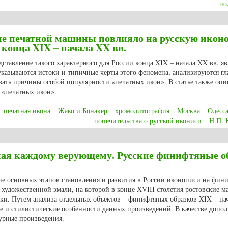
по
сской иконы: Н.П. Кондаков и его деятельность в комитете попечительства 
ние печатной машины повлияло на русскую икон
конца XIX – начала XX вв.
дставление такого характерного для России конца XIX – начала XX вв. яв
 указываются истоки и типичные черты этого феномена, анализируются г
азать причины особой популярности «печатных икон». В статье также опи
 «печатных икон».
печатная икона
Жако и Бонакер
хромолитография
Москва
Одесс
попечительства о русской икониси
Н.П. 
ие печатной машины повлияло на русскую иконопись? Печатные иконы в Рос
пная каждому верующему. Русские финифтяные о
ие основных этапов становления и развития в России иконописи на фин
художественной эмали, на которой в конце XVIII столетия ростовские м
нки. Путем анализа отдельных объектов – финифтяных образков XIX – на
ие и стилистические особенности данных произведений. В качестве допо
урные произведения.