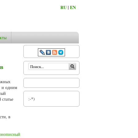
RU
|
EN
кты
Форма поиска
 в
важных
и и одним
ный
:-*)
 статье
сти, в
онописный