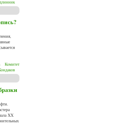
длинник
о русской иконописи (1901-1918)
опись?
ления,
лавные
сывается
а
Комитет
Кондаков
сии конца XIX – начала XX вв.
бразки
ифти.
астера
чала XX
лнительных