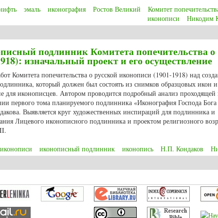
нифть
эмаль
иконография
Ростов Великий
Комитет попечительств
иконописи
Никодим 
ная каждому верующему. Русские финифтяные образки XIX – начала XX вв.
описный подлинник Комитета попечительства о
1918): изначальный проект и его осуществление
абот Комитета попечительства о русской иконописи (1901-1918) над созд
одлинника, который должен был состоять из снимков образцовых икон и
бие для иконописцев. Автором проводится подробный анализ проходящей
нии первого тома планируемого подлинника «Иконография Господа Бога
ндакова. Выявляется круг художественных инспираций для подлинника и
здания Лицевого иконописного подлинника и проектом религиозного воз
I.
 иконописи
иконописный подлинник
иконопись
Н.П. Кондаков
Ни
исный подлинник Комитета попечительства о русской иконописи (1901-1918