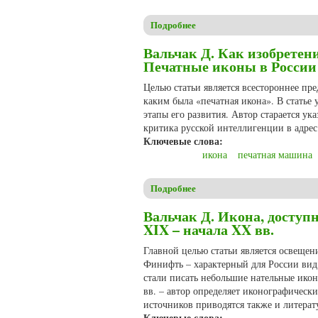
Подробнее
о Вальчак Д. Возродитель ру
Вальчак Д. Как изобрете
Печатные иконы в России 
Целью статьи является всестороннее пре
каким была «печатная икона». В статье
этапы его развития. Автор старается ук
критика русской интеллигенции в адрес
Ключевые слова:
икона
печатная машина
Подробнее
о Вальчак Д. Как изобретен
Вальчак Д. Икона, досту
XIX – начала XX вв.
Главной целью статьи является освещен
Финифть – характерный для России вид 
стали писать небольшие нательные ико
вв. – автор определяет иконографическ
источников приводятся также и литерат
Ключевые слова: