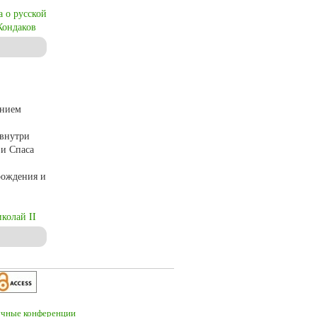
а о русской
Кондаков
анием
 внутри
 и Спаса
рождения и
колай II
): изначальный проект и его осуществление