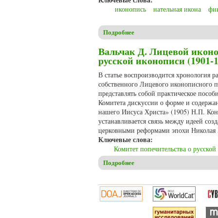
иконопись
нательная икона
фи
Подробнее
о Вальчак Д. Икона, доступ
Вальчак Д. Лицевой икон
русской иконописи (1901-
В статье воспроизводится хронология р
собственного Лицевого иконописного п
представлять собой практическое посо
Комитета дискуссии о форме и содержа
нашего Иисуса Христа» (1905) Н.П. Ко
устанавливается связь между идеей со
церковными реформами эпохи Николая I
Ключевые слова:
Комитет попечительства о русской
Подробнее
о Вальчак Д. Лицевой иконоп