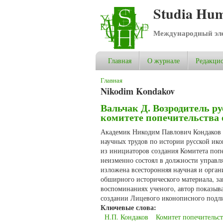
Studia Hum
Международный эле
Главная
О журнале
Редакцио
Вы здесь
Главная
Nikodim Kondakov
Вальчак Д. Возродитель ру
комитете попечительства 
Академик Никодим Павлович Кондаков (
научных трудов по истории русской ик
из инициаторов создания Комитета попе
неизменно состоял в должности управля
изложена всесторонняя научная и орган
обширного исторического материала, за
воспоминаниях ученого, автор показыва
создании Лицевого иконописного подли
Ключевые слова:
Н.П. Кондаков
Комитет попечительст