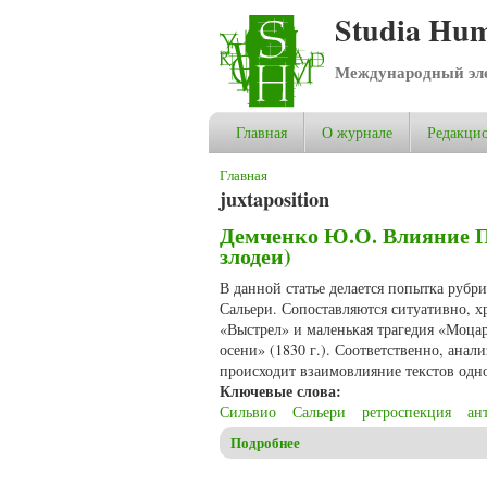
Studia Hum
Международный эле
Главная
О журнале
Редакцио
Вы здесь
Главная
juxtaposition
Демченко Ю.О. Влияние П
злодеи)
В данной статье делается попытка руб
Сальери. Сопоставляются ситуативно, х
«Выстрел» и маленькая трагедия «Моц
осени» (1830 г.). Соответственно, анал
происходит взаимовлияние текстов одно
Ключевые слова:
Сильвио
Сальери
ретроспекция
ан
Подробнее
о Демченко Ю.О. Влияние Пу