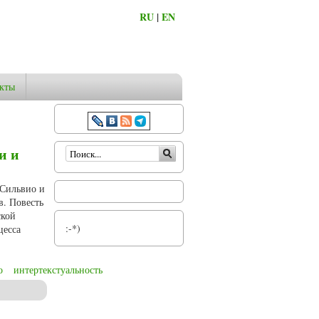
RU
|
EN
кты
Форма поиска
и и
 Сильвио и
в. Повесть
ской
:-*)
цесса
о
интертекстуальность