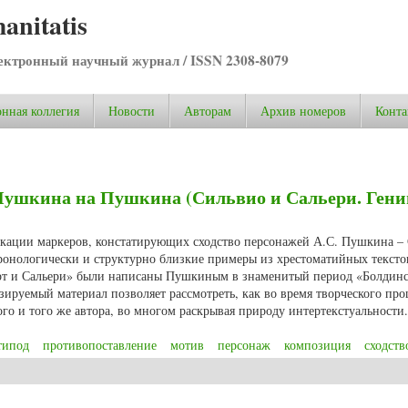
anitatis
ктронный научный журнал / ISSN 2308-8079
нная коллегия
Новости
Авторам
Архив номеров
Конта
ушкина на Пушкина (Сильвио и Сальери. Гени
рикации маркеров, констатирующих сходство персонажей А.С. Пушкина –
ронологически и структурно близкие примеры из хрестоматийных тексто
арт и Сальери» были написаны Пушкиным в знаменитый период «Болдин
изируемый материал позволяет рассмотреть, как во время творческого про
го и того же автора, во многом раскрывая природу интертекстуальности.
типод
противопоставление
мотив
персонаж
композиция
сходств
шкина на Пушкина (Сильвио и Сальери. Гении и злодеи)