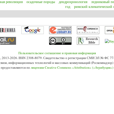
ная революция
осадочные породы
дендрохронология
ледниковый п
год
римский климатический
ic climate change, climate disasters and the role of nature: with special focus o
Пользовательское соглашение и правовая информация
s», 2013-2026. ISSN 2308-8079. Свидетельство о регистрации СМИ ЭЛ № ФС 7
 связи, информационных технологий и массовых коммуникаций (Роскомнадзор) 2
 предоставляются по
лицензии Creative Commons «Attribution» («Атрибуция»)