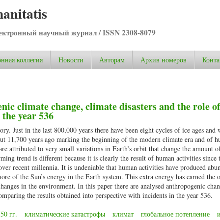
anitatis
ктронный научный журнал / ISSN 2308-8079
нная коллегия
Новости
Авторам
Архив номеров
Конта
ic climate change, climate disasters and the role o
 the year 536
ory. Just in the last 800,000 years there have been eight cycles of ice ages and
about 11,700 years ago marking the beginning of the modern climate era and of 
are attributed to very small variations in Earth’s orbit that change the amount of
ing trend is different because it is clearly the result of human activities since
 over recent millennia. It is undeniable that human activities have produced abu
more of the Sun’s energy in the Earth system. This extra energy has earned the 
changes in the environment. In this paper there are analysed anthropogenic chan
omparing the results obtained into perspective with incidents in the year 536.
50 гг.
климатические катастрофы
климат
глобальное потепление