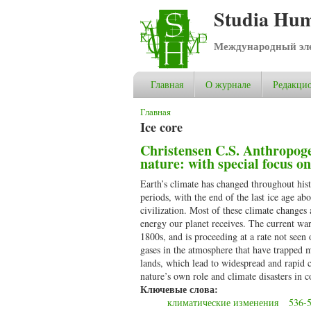
Studia Hum
Международный эле
Главная
О журнале
Редакцио
Вы здесь
Главная
Ice core
Christensen C.S. Anthropogen
nature: with special focus on
Earth’s climate has changed throughout hist
periods, with the end of the last ice age 
civilization. Most of these climate changes 
energy our planet receives. The current warm
1800s, and is proceeding at a rate not seen
gases in the atmosphere that have trapped 
lands, which lead to widespread and rapid 
nature’s own role and climate disasters in c
Ключевые слова:
климатические изменения
536-5