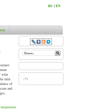
RU
|
EN
кты
Форма поиска
f
 warmer
human
 solar
:-*)
 the mid-
ndance of
ocean and
ges,
извержение