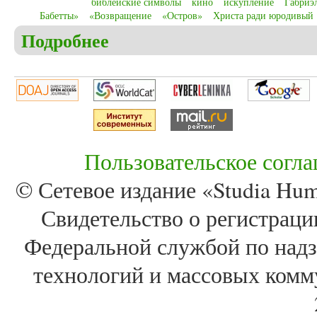
библейские символы
кино
искупление
Габриэ
Бабетты»
«Возвращение
«Остров»
Христа ради юродивый
Подробнее
о Christensen C.S. Christian and biblical symbols 
Island” (2006)
Пользовательское согл
© Сетевое издание «Studia Huma
Свидетельство о регистра
Федеральной службой по надз
технологий и массовых комм