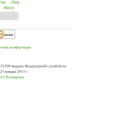
гин
«Пир
Иисус
 “The Return” (2003) and “The Island” (2006)
7-52598 выдано Федеральной службой по
5 января 2013 г.
 4.0 Всемирная
.