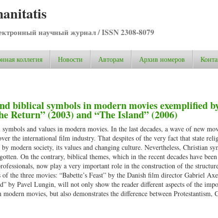
anitatis
ктронный научный журнал / ISSN 2308-8079
нная коллегия
Новости
Авторам
Архив номеров
Конта
and biblical symbols in modern movies exemplified b
The Return” (2003) and “The Island” (2006)
cal symbols and values in modern movies. In the last decades, a wave of new mo
er the international film industry. That despites of the very fact that state reli
 by modern society, its values and changing culture. Nevertheless, Christian sy
gotten. On the contrary, biblical themes, which in the recent decades have been 
professionals, now play a very important role in the construction of the structu
s of the three movies: “Babette’s Feast” by the Danish film director Gabriel Ax
” by Pavel Lungin, will not only show the reader different aspects of the impo
in modern movies, but also demonstrates the difference between Protestantism, 