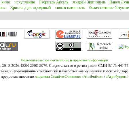
кино
искупление
Габриэль Аксель
Андрей Звягинцев
Павел Лун
ов»
Христа ради юродивый
святая наивность
божественное безумие
and biblical symbols in modern movies exemplified by “Babette’s Feast” (1987),
Пользовательское соглашение и правовая информация
s», 2013-2026. ISSN 2308-8079. Свидетельство о регистрации СМИ ЭЛ № ФС 7
 связи, информационных технологий и массовых коммуникаций (Роскомнадзор) 2
 предоставляются по
лицензии Creative Commons «Attribution» («Атрибуция»)