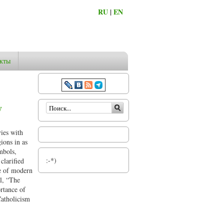
RU
|
EN
кты
Форма поиска
y
vies with
gions in as
mbols,
:-*)
clarified
re of modern
el, “The
rtance of
Catholicism