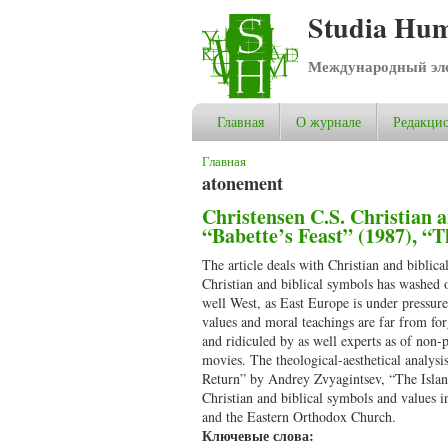
Studia Hum
Международный эле
Главная
О журнале
Редакцио
Вы здесь
Главная
atonement
Christensen C.S. Christian 
“Babette’s Feast” (1987), “
The article deals with Christian and bibli
Christian and biblical symbols has washed ov
well West, as East Europe is under pressure
values and moral teachings are far from for
and ridiculed by as well experts as of non-
movies. The theological-aesthetical analysi
Return” by Andrey Zvyagintsev, “The Island
Christian and biblical symbols and values 
and the Eastern Orthodox Church.
Ключевые слова: