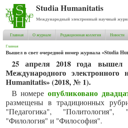
Studia Humanitatis
Международный электронный научный журнал
Главная
О журнале
Редакционная коллегия
Новости
Вы здесь
Главная
Вышел в свет очередной номер журнала «Studia Huma
25 апреля 2018 года
вышел в
Международного электронного н
Humanitatis» (2018, № 1).
опубликовано двадца
В номере
размещены в традиционных рубри
"Педагогика", "Политология", "
"Филология" и "Философия".