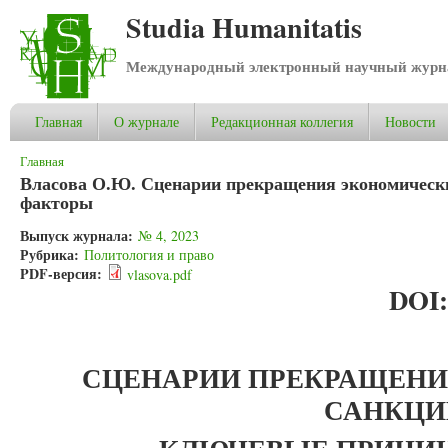
Studia Humanitatis
Международный электронный научный журнал
Главная
О журнале
Редакционная коллегия
Новости
Вы здесь
Главная
Власова О.Ю. Сценарии прекращения экономическ
факторы
Выпуск журнала:
№ 4, 2023
Рубрика:
Политология и право
PDF-версия:
vlasova.pdf
DOI
СЦЕНАРИИ ПРЕКРАЩЕН
САНКЦИ