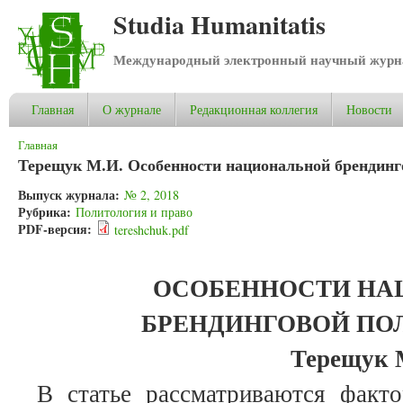
Studia Humanitatis
Международный электронный научный журнал
Главная
О журнале
Редакционная коллегия
Новости
Вы здесь
Главная
Терещук М.И. Особенности национальной брендинг
Выпуск журнала:
№ 2, 2018
Рубрика:
Политология и право
PDF-версия:
tereshchuk.pdf
ОСОБЕННОСТИ Н
БРЕНДИНГОВОЙ ПО
Терещук 
В статье рассматриваются факт