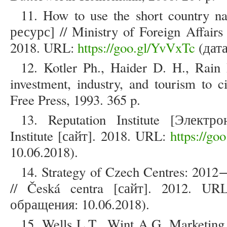
11. How to use the short country 
ресурс] // Ministry of Foreign Affairs
2018. URL:
https://goo.gl/YvVxTc
(дата
12. Kotler Ph., Haider D. H., Rain I
investment, industry, and tourism to ci
Free Press, 1993. 365 p.
13. Reputation Institute [Электр
Institute [сайт]. 2018. URL:
https://go
10.06.2018).
14. Strategy of Czech Centres: 20
// Česká centra [сайт]. 2012. U
обращения: 10.06.2018).
15. Wells L.T., Wint A.G. Marketing 