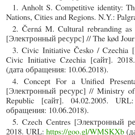
1. Anholt S. Competitive identity:
Nations, Cities and Regions. N.Y.: Palg
2. Černá M. Cultural rebranding as 
[Электронный ресурс] // The kød Journa
3. Civic Initiative Česko / Czechi
Civic Initiative Czechia [сайт]. 20
(дата обращения: 10.06.2018).
4. Concept For a Unified Present
[Электронный ресурс] // Ministry of 
Republic [сайт]. 04.02.2005. UR
обращения: 10.06.2018).
5. Czech Centres [Электронный рес
2018. URL:
https://goo.gl/WMSKXb
(да