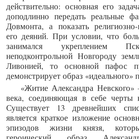
действительно: основная его зада
доподлинно передать реальные ф
Довмонта, а показать религиозно
его деяний. При условии, что бо
занимался укреплением Пс
неподконтрольной Новгороду зем
Ливонией, то основной пафос п
демонстрирует образ «идеального» п
«Житие Александра Невского» –
века, соединяющая в себе черты 
Существует 13 древнейших спи
является краткое изложение основн
эпизодов жизни князя, которы
героический образ Алексан