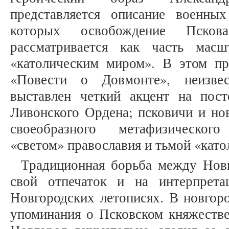
представляется описание военны
которых освобождение Пско
рассматривается как часть масш
«католическим миром». В этом пр
«Повести о Довмонте», неизве
выставлен четкий акцент на пос
Ливонского Ордена; псковичи и но
своеобразного метафизическог
«светом» православия и тьмой «кат
Традиционная борьба между Нов
свой отпечаток и на интерпрет
Новгородских летописях. В новгор
упоминания о Псковском княжестве