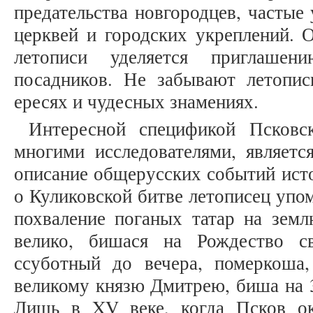
предательства новгородцев, частые
церквей и городских укреплений. 
летописи уделяется приглашен
посадников. Не забывают летопис
ересях и чудесных знамениях.
Интересной спецификой Псковск
многими исследователями, являетс
описание общерусских событий ист
о Куликовской битве летописец упо
похваление поганых татар на зем
велико, бишася на Рождество с
ссуботный до вечера, померкоша
великому князю Дмитрею, биша на 30
Лишь в XV веке, когда Псков ок