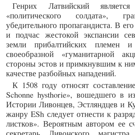
Генрих Латвийский является
«политического солдата», гр
убедительного пропагандиста. В ег
и подчас жестокой экспансии се
земли прибалтийских племен и
своеобразной «гуманитарной ак
стороны эстов и примкнувшим к ним
качестве разбойных нападений.
К 1508 году относят составлени
Schonne hysthorie», вошедшего в 
Истории Ливонцев, Эстляндцев и Кур
жанру ESh следует отнести к разря
листков». Вероятным автором ее с
секретарь Ливонского магистра