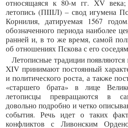
относящаяся к 80-м гг. XV века;
летопись (ПIIIЛ) – свод игумена П
Корнилия, датируемая 1567 годо
обозначенного периода наиболее ц
ранней и, в то же время, самой по
об отношениях Пскова с его соседя
Летописные традиции появляются в 
XIV принимают постоянный характе
и политического роста, а также пос
«старшего брата» в лице Велик
летописцы превращаются в сам
довольно подробно и четко описыв
события. Речь идет о таких фак
конфликтов с Ливонским Орден