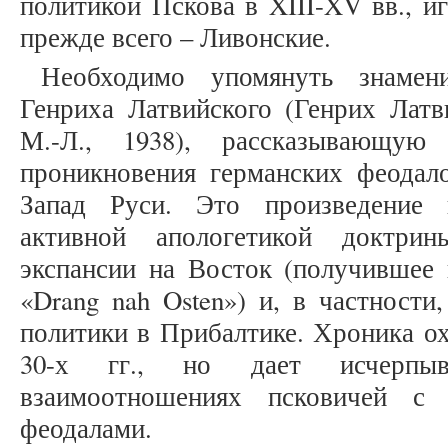
политикой Пскова в XIII-XV вв., и
прежде всего – Ливонские.
Необходимо упомянуть знаме
Генриха Латвийского (Генрих Лат
М.-Л., 1938), рассказывающу
проникновения германских феодал
Запад Руси. Это произведение 
активной апологетикой доктрин
экспансии на Восток (получившее 
«Drang nah Osten») и, в частности
политики в Прибалтике. Хроника ох
30-х гг., но дает исчерп
взаимоотношениях псковичей с
феодалами.