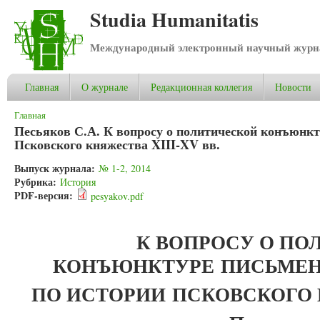
Studia Humanitatis
Международный электронный научный журнал
Главная
О журнале
Редакционная коллегия
Новости
Вы здесь
Главная
Песьяков С.А. К вопросу о политической конъюнк
Псковского княжества XIII-XV вв.
Выпуск журнала:
№ 1-2, 2014
Рубрика:
История
PDF-версия:
pesyakov.pdf
К ВОПРОСУ О ПО
КОНЪЮНКТУРЕ
ПИСЬМЕН
ПО ИСТОРИИ
ПСКОВСКОГО 