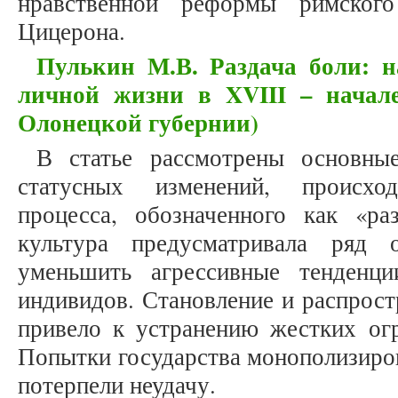
нравственной реформы римског
Цицерона.
Пулькин М.В. Раздача боли: н
личной жизни в XVIII – начал
Олонецкой губернии)
В статье рассмотрены основны
статусных изменений, происхо
процесса, обозначенного как «ра
культура предусматривала ряд о
уменьшить агрессивные тенденц
индивидов. Становление и распрост
привело к устранению жестких огр
Попытки государства монополизиров
потерпели неудачу.