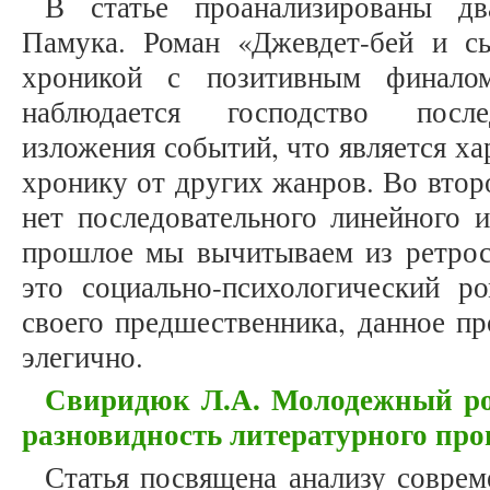
В статье проанализированы д
Памука. Роман «Джевдет-бей и с
хроникой с позитивным финало
наблюдается господство послед
изложения событий, что является ха
хронику от других жанров. Во вто
нет последовательного линейного 
прошлое мы вычитываем из ретрос
это социально-психологический ро
своего предшественника, данное п
элегично.
Свиридюк Л.А. Молодежный ро
разновидность литературного про
Статья посвящена анализу совре