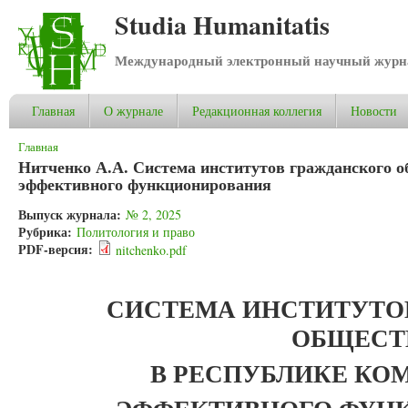
Studia Humanitatis
Международный электронный научный журнал
Главная
О журнале
Редакционная коллегия
Новости
Вы здесь
Главная
Нитченко А.А. Система институтов гражданского о
эффективного функционирования
Выпуск журнала:
№ 2, 2025
Рубрика:
Политология и право
PDF-версия:
nitchenko.pdf
СИСТЕМА ИНСТИТУТО
ОБЩЕСТ
В РЕСПУБЛИКЕ КО