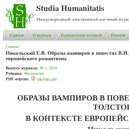
Studia Humanitatis
Международный электронный научный журнал
Главная
О журнале
Редакционная коллегия
Новости
Вы здесь
Главная
Никольский Е.В. Образы вампиров в повестях В.И. 
европейского романтизма
Выпуск журнала:
№ 1, 2016
Рубрика:
Филология
PDF-версия:
nikolsky.pdf
ОБРАЗЫ ВАМПИРОВ В ПОВЕС
ТОЛСТО
В КОНТЕКСТЕ ЕВРОПЕЙ