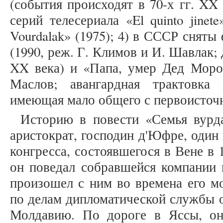
(события происходят в 70-х гг. XX 
серий телесериала «El quinto jinet
Vourdalak» (1975); 4) в СССР снят
(1990, реж. Г. Климов и И. Шавлак;
XX века) и «Папа, умер Дед Мороз
Маслов; авангардная трактовка 
имеющая мало общего с первоисточ
Историю в повести «Семья вурда
аристократ, господин д'Юфре, один
конгресса, состоявшегося в Вене в 
он поведал собравшейся компании 
произошел с ним во времена его мо
по делам дипломатической службы о
Молдавию. По дороге в Яссы, он