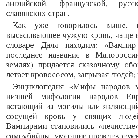
английской, французской, русс
славянских стран.
Как уже говорилось выше, 
высасывающее чужую кровь, чаще в
словаре Даля находим: «Вампи
последнее название в Малоросс
землях) придается сказочному об
летает кровососом, загрызая людей; в
Энциклопедия «Мифы народов м
низшей мифологии народов Ев
встающий из могилы или являющий
сосущей кровь у спящих люде
Вампирами становились «нечистые»
самоубийцы, умершие преждевремен