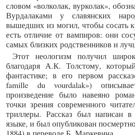
словом «волколак, вурколак», обоз
Вурдалаками у славянских наро
вышедших из могил, чтобы сосать к
есть отличие от вампиров: они сос
самых близких родственников и
Этот неологизм получил широк
благодаря А.К. Толстому, котор
фантастике; в его первом рассказ
famille du vourdalak») описыва
произведение было навеяно рома
точки зрения современного читате
триллеры. Рассказ был написан в
языке, и был опубликован посмертно
1884) в переводе Б. Маркевича.