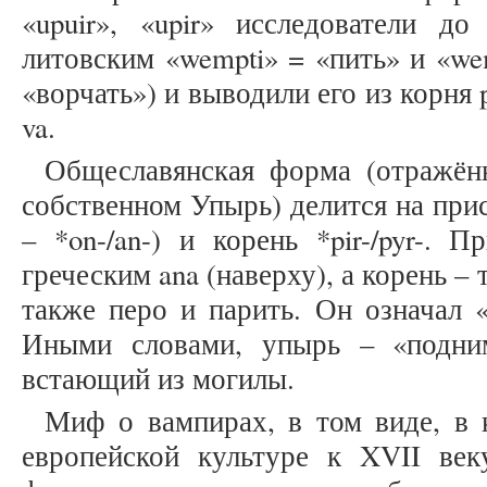
«upuir», «upir» исследователи д
литовским «wempti» = «пить» и «wem
«ворчать») и выводили его из корня p
va.
Общеславянская форма (отражён
собственном Упырь) делится на при
– *on-/an-) и корень *pir-/pyr-. 
греческим ana (наверху), а корень – т
также перо и парить. Он означал «
Иными словами, упырь – «подни
встающий из могилы.
Миф о вампирах, в том виде, в 
европейской культуре к XVII веку