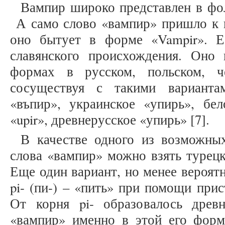
Вампир широко представлен в фо
А само слово «вампир» пришло к н
оно бытует в форме «Vampir». Е
славянского происхождения. Оно 
формах в русском, польском, ч
сосуществуя с такими варианта
«въпир», украинское «упирь», бел
«upir», древнерусское «упирь» [7].
В качестве одного из возможны
слова «вампир» можно взять турецк
Еще один вариант, но менее вероят
pi- (пи-) – «пить» при помощи приста
От корня pi- образовалось древ
«вампир» именно в этой его форм