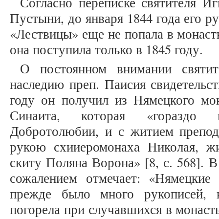
Согласно переписке святителя И
Пустыни, до января 1844 года его р
«Лествицы» еще не попала в монастыр
она поступила только в 1845 году.
О постоянном внимании святит
наследию преп. Паисия свидетельст
году он получил из Нямецкого мон
Синаита, которая «гораздо 
Добротолюбии, и с житием преподо
рукою схииеромонаха Николая, ж
скиту Поляна Ворона» [8, с. 568]. 
сожалением отмечает: «Нямецкие
прежде было много рукописей, 
погорела при случавшихся в монаст