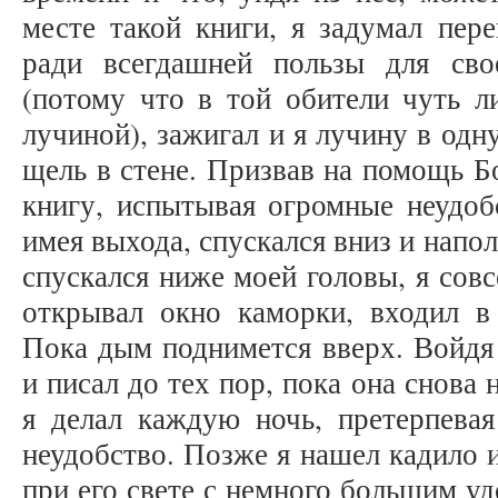
месте такой книги, я задумал пер
ради всегдашней пользы для св
(потому что в той обители чуть ли
лучиной), зажигал и я лучину в одн
щель в стене. Призвав на помощь Бо
книгу, испытывая огромные неудобс
имея выхода, спускался вниз и напо
спускался ниже моей головы, я совс
открывал окно каморки, входил 
Пока дым поднимется вверх. Войдя 
и писал до тех пор, пока она снова
я делал каждую ночь, претерпевая
неудобство. Позже я нашел кадило и
при его свете с немного большим уд