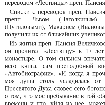
переводом «Лествицы» преп. Паисия [
Списки с переводов преп. Паиси
препп. Львом (Наголкиным)
(Путиловыми), Макарием (Ивановым
получили их от ближайших учеников
Из жития преп. Паисия Величковс
он прочитал «Лествицу» в 17 ле
монастыре. О том сильном впечатл
него книга, сам преподобный вп
«Автобиографии»: «И когда я проч
моя душа столь усладилась от 
Пресвятого Духа словес сего богон
о том, что мое пребывание в той об
времени и что, уйдя из нее, може