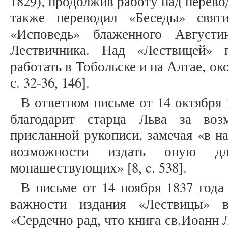
1829), продолжив работу над перево
также переводил «Беседы» святи
«Исповедь» блаженного Август
Лествичника. Над «Лествицей» 
работать в Тобольске и на Алтае, око
с. 32-36, 146].
В ответном письме от 14 октября 
благодарит старца Льва за воз
присланной рукописи, замечая «в н
возможности издать оную дл
монашествующих» [8, c. 538].
В письме от 14 ноября 1837 года
важности издания «Лествицы» в
«Сердечно рад, что книга св.Иоанн 