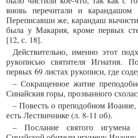
было чистили кое-что, так как с т
вновь перечитали и карандашом 
Переписавши же, карандаш вычиститс
была у Макария, кроме первых ст
[12, с. 18].
Действительно, именно этот под
рукописью святителя Игнатия. П
первых 69 листах рукописи, где сод
– Сокращенное житие преподобн
Синайския горы, прозванного схоласт
– Повесть о преподобном Иоанне,
есть Лествичнике (л. 8-11 об).
– Послание святого игумена 
Синайской обители игумену Иоанну (л