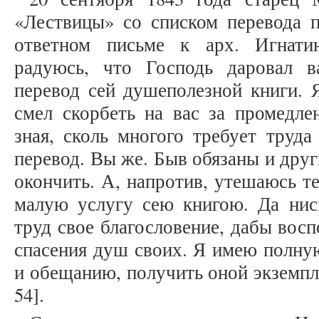
«Лествицы» со списком перевода п
ответном письме к арх. Игнати
радуюсь, что Господь даровал 
перевод сей душеполезной книги. 
смел скорбеть на вас за промедле
зная, сколь многого требует труд
перевод. Вы же. Быв обязаны и друг
окончить. А, напротив, утешаюсь те
малую услугу сею книгою. Да нис
труд свое благословение, дабы вос
спасения душ своих. Я имею полну
и обещанию, получить оной экземпля
54].