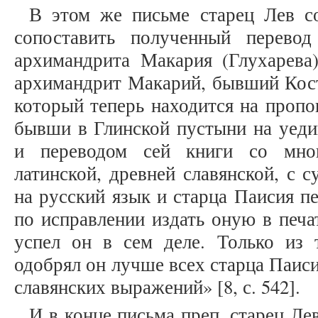
В этом же письме старец Лев с
сопоставить полученный перево
архимандрита Макария (Глухарева)
архимандрит Макарий, бывший Кост
который теперь находится на пропо
бывши в Глинской пустыни на уеди
и переводом сей книги со мног
латинской, древней славянской, с 
на русский язык и старца Паисия п
по исправлении издать оную в печа
успел он в сем деле. Только из 
одобрял он лучше всех старца Паис
славянских выражений» [8, с. 542].
И в конце письма преп. старец Л