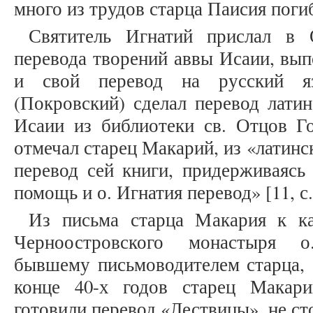
много из трудов старца Паисия погибл
Святитель Игнатий прислал в 
перевода творений аввы Исаии, вы
и свой перевод на русский я
(Покровский) сделал перевод латин
Исаии из библиотеки св. Отцов Гол
отмечал старец Макарий, из «латинс
перевод сей книги, придерживаясь 
помощь и о. Игнатия перевод» [11, с.
Из письма старца Макария к ка
Черноостровского монастыря о
бывшему письмоводителем старца, 
конце 40-х годов старец Макар
готовили перевод «Лествицы», не ст