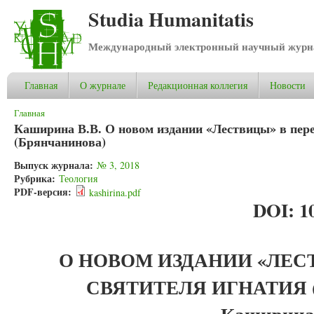
Studia Humanitatis
Международный электронный научный журнал
Главная
О журнале
Редакционная коллегия
Новости
Вы здесь
Главная
Каширина В.В. О новом издании «Лествицы» в пер
(Брянчанинова)
Выпуск журнала:
№ 3, 2018
Рубрика:
Теология
PDF-версия:
kashirina.pdf
DOI: 10
О НОВОМ ИЗДАНИИ «ЛЕС
СВЯТИТЕЛЯ ИГНАТИЯ 