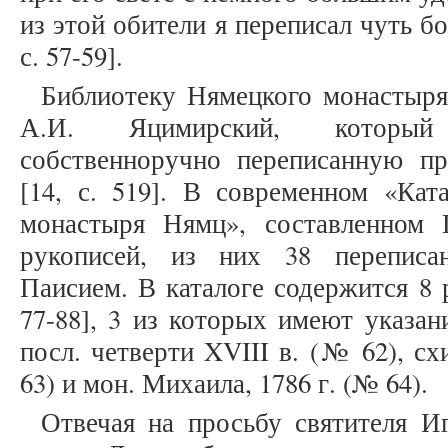
из этой обители я переписал чуть б
с. 57-59].
Библиотеку Нямецкого монастыря
А.И. Яцимирский, который
собственноручно переписанную п
[14, с. 519]. В современном «Кат
монастыря Нямц», составленном 
рукописей, из них 38 переписа
Паисием. В каталоге содержится 8 
77-88], 3 из которых имеют указан
посл. четверти XVIII в. (№ 62), с
63) и мон. Михаила, 1786 г. (№ 64).
Отвечая на просьбу святителя Иг