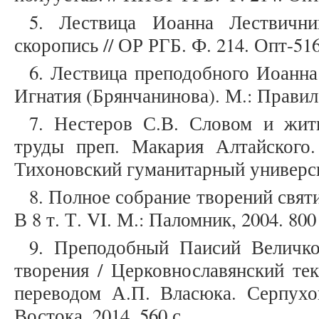
5. Лествица Иоанна Лествични
скоропись // ОР РГБ. Ф. 214. Опт-516
6. Лествица преподобного Иоанна
Игнатия (Брянчанинова). М.: Правило
7. Нестеров С.В. Словом и жит
труды преп. Макария Алтайского
Тихоновский гуманитарный университ
8. Полное собрание творений свят
В 8 т. Т. VI. М.: Паломник, 2004. 800
9. Преподобный Паисий Величко
творения / Церковнославянский те
переводом А.П. Власюка. Серпухо
Востока, 2014. 560 с.