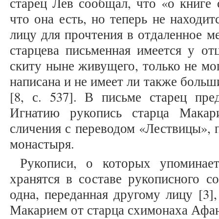
старец Лев сообщал, что «о книге 
что она есть, но теперь не находит
лицу для прочтения в отдаленное м
старцева письменная имеется у от
скиту ныне живущего, только не мог
написана и не имеет ли также боль
[8, с. 537]. В письме старец пре
Игнатию рукопись старца Макар
сличения с переводом «Лествицы»,
монастыря.
Рукописи, о которых упоминае
хранятся в составе рукописного с
одна, переданная другому лицу [3],
Макарием от старца схимонаха Афан