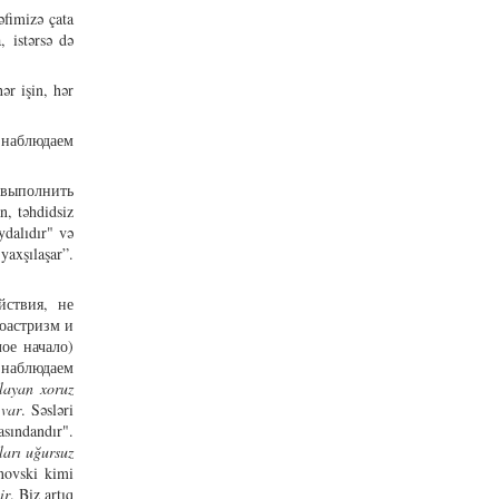
əfimizə çata
 istərsə də
ər işin, hər
 наблюдаем
 выполнить
, təhdidsiz
ydalıdır" və
yaxşılaşar”.
йствия, не
роастризм и
ое начало)
 наблюдаем
layan xoruz
 var
. Səsləri
sındandır".
ları uğursuz
inovski kimi
ir
. Biz artıq