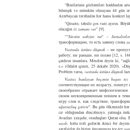
“Bəzilərinin gözləntiləri həddindən a
bilmişik və mümkün olmayanı 44 gün ərzin
Azərbaycan tərəfindən hər hansı konkret la
“Qiraətə, təhsilə çox vaxt ayırın. Böy
olacağın
öz zamanı var
” [9].
“"
Sürətin nəbzini tut
"
– Jurnalistlə
трансформацию, то есть замену слова
z
Vaxtında üstünə düşmək
– не пропуст
работу; ни раньше, ни позже [12, s. 1441
çatdırın insanlara. Məsələn deyin ki, "sa
s.» (Ədalət qəzeti, 25 dekabr 2020). «Düşü
Problem varsa,
vaxtında üstünə düşmək
lazı
Vaxtsız banlayan beçənin başını tez 
соответствующие их возрасту, понесут 
своеобразно отражает мифологическое 
своим несвоевременным пением в темно
игру слов и, как следствие, трансформа
uğursuzluq gətirər
". Bu gün ölkəmizdə hə
cır olduğundan dincəlməyə, yatmağa imka
Avazları yaxşıdır, oxuduqları Quran olsa.
sayıb
, hətta irəli gedərək ikinci bir deyim
şərəfsizlər də bizim ünvanımıza tez-tez
xor