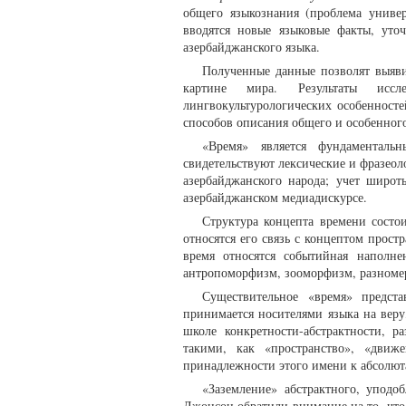
общего языкознания (проблема униве
вводятся новые языковые факты, уто
азербайджанского языка.
Полученные данные позволят выяви
картине мира. Результаты иссл
лингвокультурологических особенност
способов описания общего и особенного
«Время» является фундаменталь
свидетельствуют лексические и фразео
азербайджанского народа; учет широт
азербайджанском медиадискурсе.
Структура концепта времени сост
относятся его связь с концептом прост
время относятся событийная наполне
антропоморфизм, зооморфизм, разномерн
Существительное «время» предста
принимается носителями языка на вер
школе конкретности-абстрактности, 
такими, как «пространство», «движ
принадлежности этого имени к абсолюта
«Заземление» абстрактного, уподо
Джонсон обратили внимание на то, чт