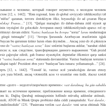
ывание о человеке, который говорит неуместно, о молодом человек
ом [12, s. 1442]. “Həm regional, həm də qlobal səviyyədə təhlükəsizliyi tə
 "nüfuz" qazanan, terroru dəstəkləyən ölkə, həyasızlığı ilə ad çıxaran Haya
mləkəçi Fransa
…” [13]. “Qafqaz maraqları ilə daban-dabana zidd siyasət a
inin təyziqləri ilə gələcəkdə Avropanın enerji təhlükəsizliyində aparıcı rol o
ürütməyi davam etdirir.
Vaxtsız banlayan bu Avropa
"xoruz"
larını
susdurmağın 
 güzgü tutmaqdır” [11]. “Avropa Şurasında Azərbaycan ərazilərinin işğal
ərbaycan bu qurumun üzünə lazım olanı deyəndən… Ancaq yenə də əl çəkməyəc
yenə də “
vaxtsız banlayan xoruz” kimi
səslərini başlarına atdılar, "narahat oldu
сис и, как следствие, трансформацию данного выражения: “Gah prezid
rsiz çağırışlar edirdi, gah fransız siyasətçilər, deputatlar ölkəmizə qarşı sanksi
ər
"vaxtsız banlayan xoruz"
statusunda davranırdılar. Vaxtsız banlayan xoruzun t
sdiqini tapdı! Prezident əbəs yerə “banlayan”lara ismarıc yollamamışdı...” [24].
ь [12, s. 1442]. “Təəssüf ki, vaxtsız əcəl yaradıcılığını davam etmə
çox yaza bilərdi, ancaq vətənsizlik acısı və sıxıntılar onu üzdü, əlacsız xəstəl
тие «долго – недолго/скоро/мало времени»:
vaxt daralmaq; bu gün-sabahlı
вает на истечение времени; приближение конца времени, отведенного
əm ki, Dağlıq Qarabağ münaqişəsinin həllində müvafiq addımlar atılmalı,
ni deməli, ATƏT-in Minsk Qrupu problemə daha ciddi yanaşmalıdır.
Vaxt daralır
,
ləndirilməlidir” [23]. “Paşinyana verilən
vaxt daralır
: yeni savaş ehtimalı Ni