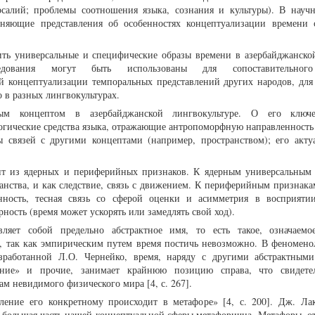
рсалий; проблемы соотношения языка, сознания и культуры). В науч
чняющие представления об особенностях концептуализации времени 
ть универсальные и специфические образы времени в азербайджанско
едования могут быть использованы для сопоставительного
ей концептуализации темпоральных представлений других народов, для
 в разных лингвокультурах.
ным концептом в азербайджанской лингвокультуре. О его ключ
логические средства языка, отражающие антропоморфную направленност
ы связей с другими концептами (например, пространством); его акту
оит из ядерных и периферийных признаков. К ядерным универсальным
ранства, и как следствие, связь с движением. К периферийным признака
нность, тесная связь со сферой оценки и асимметрия в восприяти
ость (время может ускорять или замедлять свой ход).
вляет собой предельно абстрактное имя, то есть такое, означаемо
у, так как эмпирическим путем время постичь невозможно. В феномено
разработанной Л.О. Чернейко, время, наряду с другими абстрактным
ение» и прочие, занимает крайнюю позицию справа, что свидетел
м невидимого физического мира [4, с. 267].
бление его конкретному происходит в метафоре» [4, с. 200]. Дж. Л
о большая часть нашей концептуальной сферы метафорична. Метафоры, 