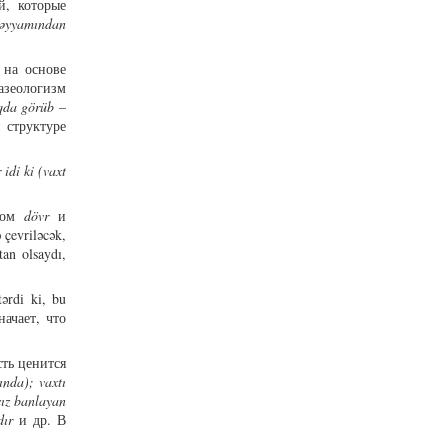
й, которые
əyyamından
 на основе
азеологизм
qda görüb
–
 структуре
 idi ki (vaxt
вом
dövr
и
 çevriləcək,
an olsaydı,
ərdi ki, bu
начает, что
ть ценится
ında)
; vaxtı
sız banlayan
rdır
и др. В