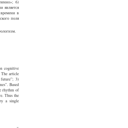
ленно»; 6)
и является
 времени в
ского поля
еологизм.
on cognitive
 The article
 future”; 3)
imes”. Based
he rhythm of
re. Thus the
by a single