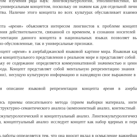
том изучения ряда наук: лингвокультурологии, этнолингвистики, к
универсальным концептом, поскольку он значим как для отдельной лично
тва. Наличие этого концепта во всех культурах обуславливает взаим
пта «
время
» объясняется интересом лингвистов к проблеме концеп
ния действительности, связанной со временем, в сознании носителей
езентации данного концепта в национальных языках позволяет вы
но-обусловленные, так и универсальные признаки.
нцепт «
время
» в азербайджанской языковой картине мира. Языковая ка
 концептуального представления о реальном мире и представляет собой 
ьку ее содержание определяется коммуникативной значимостью и ценн
ода. Концепт представляет собой ментальную репрезентацию знания 
емени), несущую культурную информацию и находящую свое выражение в
ся описание языковой репрезентации концепта
время
в азербай
ись приемы описательного метода (прием выборки материала, инте
труктурно-семантического анализа (компонентный анализ, контекстный 
окультурологический и концептуальный анализ. Лингвокультурологичес
ры, концептуальный анализ исследует концепт как набор ядерных и пе
ь
работы определяется тем, что она вносит вклад в осмысление важнейш