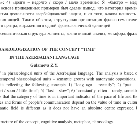
ь»; 4) «долго – недолго / скоро / мало времени»; 5) «быстро – мед
а основе приведенных примеров был сделан вывод, что категория времен
тма деятельности азербайджанской нации, и от того, какова ценность
ния людей. Таким образом, структурная организация фразео-семантиче
ого центра, выраженного одной фразеологической единицей.
семантическая структура концепта, когнитивный анализ, метафора, фраз
RASEOLOGIZATION OF THE CONCEPT
“
TIME”
IN THE AZERBAIJANI LANGUAGE
Gulamova Z.Y.
” in phraseological units of the Azerbaijani language. The analysis is based 
 temporal phraseological units – semantic groups with antonymic oppositions.
its reflecting the following concepts: 1) “long ago – recently”; 2) “past –
t / soon / little time”; 5) “fast – slow”; 6) “constantly, often – rarely, somet
 that the category of time is an important indicator of the pace of life and t
ypes and forms of people’s communication depend on the value of time in cultu
mantic field is different as it does not have an absolute centre expressed 
ructure of the concept, cognitive analysis, metaphor, phraseology.