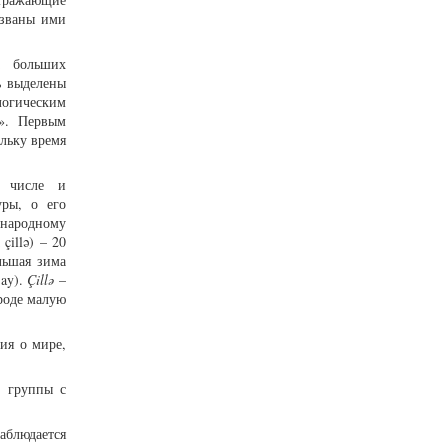
азваны ими
а больших
ь выделены
логическим
». Первым
льку время
м числе и
уры, о его
 народному
çillə) – 20
льшая зима
 ay).
Çillə
–
роде малую
ия о мире,
е группы с
аблюдается