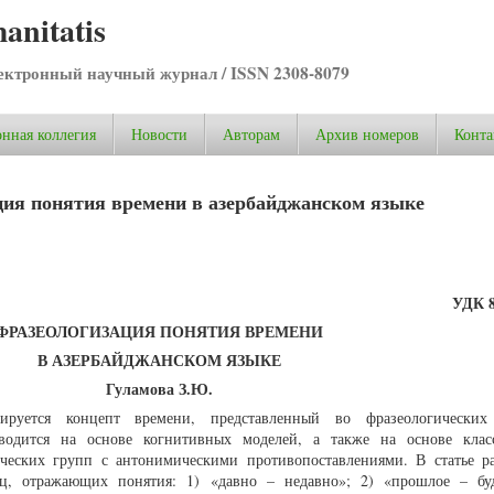
anitatis
ктронный научный журнал / ISSN 2308-8079
нная коллегия
Новости
Авторам
Архив номеров
Конта
ция понятия времени в азербайджанском языке
УДК 8
ФРАЗЕОЛОГИЗАЦИЯ ПОНЯТИЯ ВРЕМЕНИ
В АЗЕРБАЙДЖАНСКОМ ЯЗЫКЕ
Гуламова З.Ю.
зируется концепт времени, представленный во фразеологических
оводится на основе когнитивных моделей, а также на основе кла
ических групп с антонимическими противопоставлениями. В статье р
иц, отражающих понятия: 1) «давно – недавно»; 2) «прошлое – бу