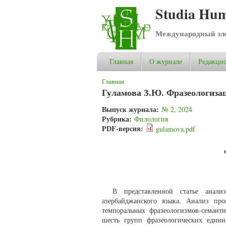
Studia Hum
Международный эле
Главная
О журнале
Редакцио
Вы здесь
Главная
Гуламова З.Ю. Фразеологиза
Выпуск журнала:
№ 2, 2024
Рубрика:
Филология
PDF-версия:
gulamova.pdf
В представленной статье анали
азербайджанского языка. Анализ пр
темпоральных фразеологизмов-семант
шесть групп фразеологических един