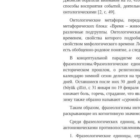
способы восприятия событий, деятель
онтологическими [2, с. 49].
Онтологические метафоры, пере
метафорических блока: «Время – живо
различные подгруппы. Онтологическа
временем, свойства которого подро
свойством мифологического времени Ло
есть обобщенно-родовое понятие, а след
В концептуальной парадигме 
фразеологизмы.Фразеологические еди
историческом прошлом, о религиозн
календарю зимний сезон делится на три 
дней. Оставшиеся после них 30 дней д
(böyük çillə), с 31 января по 19 февраля
означает боль, горечь, страдание, что
зиму также образно называют «
суровой
Таким образом, фразеологизмы инт
раскрывающие их когнитивную значимо
Среди фразеологических единиц, 
антонимическими противопоставления
1. Фразеологические единицы, от