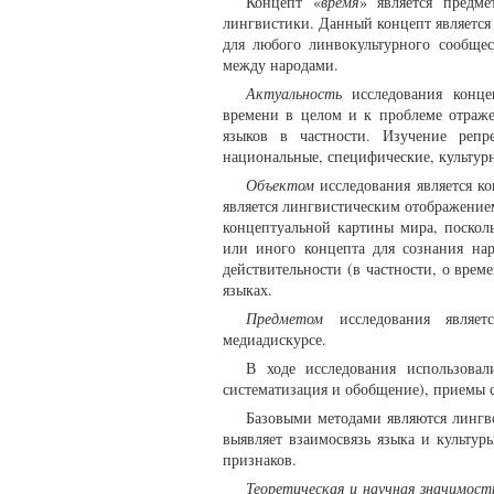
Концепт «
время
» является предме
лингвистики. Данный концепт является 
для любого линвокультурного сообщес
между народами.
Актуальность
исследования конце
времени в целом и к проблеме отраже
языков в частности. Изучение репр
национальные, специфические, культур
Объектом
исследования является ко
является лингвистическим отображением
концептуальной картины мира, поскол
или иного концепта для сознания нар
действительности (в частности, о вр
языках.
Предметом
исследования являет
медиадискурсе.
В ходе исследования использовал
систематизация и обобщение), приемы с
Базовыми методами являются лингв
выявляет взаимосвязь языка и культу
признаков.
Теоретическая и научная значимост