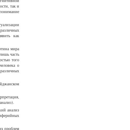
огнитивной
сти, так и
опонимание
туализации
 различных
явить как
ртина мира
лишь часть
остью того
человека о
 различных
джанском
рпретация,
анализ).
кий анализ
риферийных
их проблем