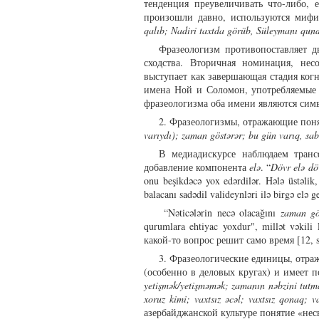
тенденция преувеличивать что-либо, 
произошли давно, используются миф
qalıb; Nadiri taxtda görüb, Süleymanı qun
Фразеологизм противопоставляет 
сходства. Вторичная номинация, нес
выступает как завершающая стадия ко
имена Ной и Соломон, употребляемые з
фразеологизма оба имени являются симво
2. Фразеологизмы, отражающие поня
varıydı);
zaman göstərər
; bu gün varıq
,
sab
В медиадискурсе наблюдаем тран
добавление компонента
elə
. “
Dövr elə döv
onu beşikdəcə yox edərdilər. Hələ üstəli
balacanı sadədil valideynləri ilə birgə elə 
“Nəticələrin necə olacağını
zaman gö
qurumlara ehtiyac yoxdur", millət vəkil
какой-то вопрос решит само время [12, s
3. Фразеологические единицы, отра
(особенно в деловых кругах) и имеет
yetişmək/
yetişməmək; zamanın nəbzini tutm
xoruz kimi; vaxtsız əcəl; vaxtsız qonaq; 
азербайджанской культуре понятие «нес