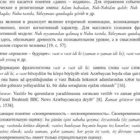
если это касается понятия «давно – недавно». Для отражения событи
ические и религиозные имена:
Adəm babadan, Nuh-Nəbidən qalıb; Nuh 
daqda
;
Nuhu taxtda, Süleymanı qundaqda görüb
и др.
два явления и реализует явление вторичной номинации, возникающее
омненно, носит когнитивный характер. Для массового сознания фр
гнитивной модели:
Nuh əyyamından qalmaq и Nuhu taxtda, Süleymanı qunda
десь, обозначают древность на познавательном уровне, а в смысловой
лом старости человека [19, с. 57].
тие «прошлое – будущее»:
vaxt o vaxt idi ki
(
zaman
o zaman
idi ki
)
;
vaxt var
ah yoxuq
и др.
сформацию фразеологизма
vaxt o vaxt idi ki
:
замена слова
vaxt
сло
r idi ki, o vaxt
bilsəydilər bu körpə böyüyüb sözü Azərbaycan boyda olan şairə
k, ona hansı ad qoyulduğundan o vaxt Bakıda hökumət adamlarından xəbər tut
gedər-gəlməzə yollayardılar ki, bir daha soraqlarını eşidən olmazdı” [16].
stərər
. Vaxtilə bu qurumların yaradılmasına sərəncam verilib və zaman göst
i Fəzail İbrahimli ВВС News Azərbaycancaya deyib” [8].
Zaman göstərər
оз
. 1538].
жающие понятие «своевременность – несвоевременность». Своевременнос
 положительную оценку:
bu günün işini sabaha qoyma; öz
vaxtında (öz zaman
aq; vaxtında üstünə düşmək; vaxtsı
z banlayan beçənin başını tez kəsərlər; vaxt
vaxtsız ölmək; saxla samanı, gələr zamanı; hər şeyin öz vaxtı, öz dövranı va
воевременность» имеет только отрицательную оценку.