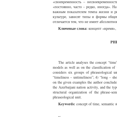
«своевременность – несвоевременност
«постоянно, часто – редко, иногда». Н
важным показателем темпа жизни и ри
культуре, зависят типы и формы обще
отличается тем, что не имеет абсолютн
Ключевые слова:
концепт «время», 
PH
The article analyses the concept “time
models as well as on the classification of
considers six groups of phraseological un
“timeliness – untimeliness”; 4) “long – shor
on the given examples the author concludes
the Azerbaijani nation activity, and the t
structural organization of the phrase-se
phraseological unit.
Keywords:
concept of time, semantic st