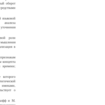
ный оборот
средствами
й языковой
 анализа
 уточнения
евой роли
ь мышления
ализация в
 признакам
м концепта
и времени;
е которого
логической
и именами,
ьствует о
акофф и М.
отражающие