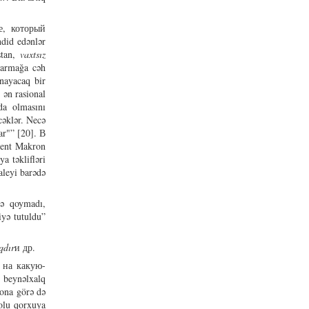
е, который
hdid edənlər
stan,
vaxtsız
parmağa cəh
ynayacaq bir
ən rasional
da olmasını
əklər. Necə
lar"” [20]. В
ent Makron
ya təklifləri
aleyi barədə
yə qoymadı,
iyə tutuldu”
qdır
и др.
 на какую-
 beynəlxalq
 ona görə də
kolu qorxuya