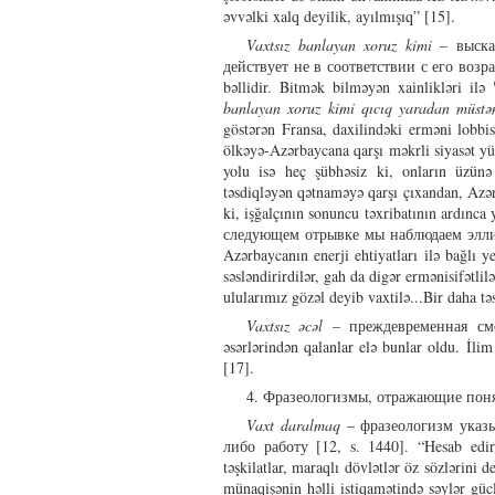
əvvəlki xalq deyilik, ayılmışıq” [15].
Vaxtsız banlayan xoruz kimi
– высказ
действует не в соответствии с его возраст
bəllidir. Bitmək bilməyən xainlikləri ilə
banlayan xoruz kimi qıcıq yaradan müstə
göstərən Fransa, daxilindəki erməni lobbis
ölkəyə-Azərbaycana qarşı məkrli siyasət y
yolu isə heç şübhəsiz ki, onların üzünə
təsdiqləyən qətnaməyə qarşı çıxandan, Az
ki, işğalçının sonuncu təxribatının ardınca 
следующем отрывке мы наблюдаем эллип
Azərbaycanın enerji ehtiyatları ilə bağlı ye
səsləndirirdilər, gah da digər ermənisifətlil
ulularımız gözəl deyib vaxtilə...Bir daha tə
Vaxtsız əcəl
– преждевременная смерт
əsərlərindən qalanlar elə bunlar oldu. İlim 
[17].
4. Фразеологизмы, отражающие поня
Vaxt daralmaq
– фразеологизм указы
либо работу [12, s. 1440]. “Hesab edir
təşkilatlar, maraqlı dövlətlər öz sözləri
münaqişənin həlli istiqamətində səylər güc