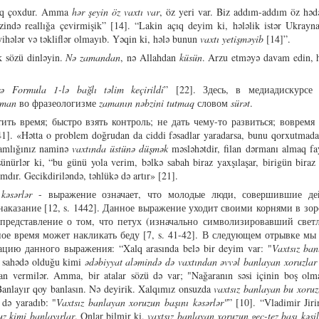
rtıq çoxdur. Amma
hər şeyin öz vaxtı var
, öz yeri var. Biz addım-addım öz həd
də reallığa çevirmişik” [14]. “Lakin açıq deyim ki, hələlik istər Ukrayna,
yihələr və təkliflər olmayıb. Yəqin ki, hələ bunun
vaxtı yetişməyib
[14]”.
ük sözü dinləyin.
Nə zamandan
, nə Allahdan
küsün
. Arzu etməyə davam edin, h
rə Formula 1-lə bağlı təlim keçirildi
” [22]. Здесь, в медиадискурсе
aman
во фразеологизме
zamanın nəbzini tutmaq
словом
sürət
.
ить время; быстро взять контроль; не дать чему-то развиться; вовремя
]. «Hətta o problem doğrudan da ciddi fəsadlar yaradarsa, bunu qorxutmadan
ğlamlığınız naminə
vaxtında üstünə düşmək
məsləhətdir, filan dərmanı almaq fa
nürlər ki, “bu günü yola verim, bəlkə sabah biraz yaxşılaşar, birigün biraz 
mdır. Gecikdiriləndə, təhlükə də artır» [21].
kəsərlər
- выражение означает, что молодые люди, совершившие де
наказание [12, s. 1442]. Данное выражение уходит своими корнями в зо
представление о том, что петух (изначально символизировавший светл
е время может накликать беду [7, s. 41-42]. В следующем отрывке мы
цию данного выражения: “Xalq arasında belə bir deyim var: "
Vaxtsız ban
r sahədə olduğu kimi
ədəbiyyat aləmində də vaxtından əvvəl banlayan xoruzlar
n vermilər. Amma, bir atalar sözü də var; "Nağaranın səsi içinin boş olma
 Banlayır qoy banlasın. Nə deyirik. Xalqımız onsuzda
vaxtsız banlayan bu xoruz
 də yaradıb: "
Vaxtsız banlayan xoruzun başını kəsərlər"
” [10]. “Vladimir Jir
uz kimi banlayırlar
. Onlar bilmir ki,
vaxtsız banlayan xoruzun gec-tez başı kəsil