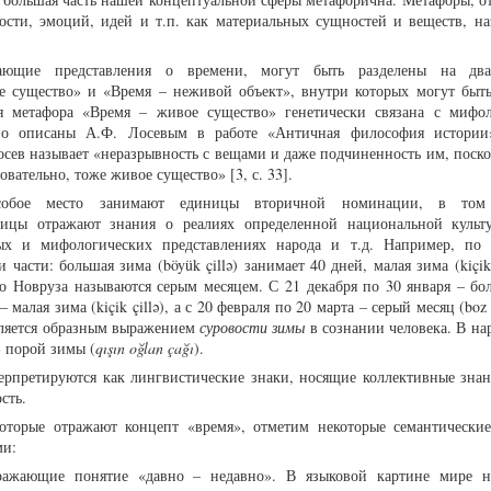
ности, эмоций, идей и т.п. как материальных сущностей и веществ, н
дающие представления о времени, могут быть разделены на дв
е существо» и «Время – неживой объект», внутри которых могут быт
я метафора «Время – живое существо» генетически связана с мифо
бно описаны А.Ф. Лосевым в работе «Античная философия истории
сев называет «неразрывность с вещами и даже подчиненность им, поско
овательно, тоже живое существо» [3, с. 33].
особое место занимают единицы вторичной номинации, в то
ницы отражают знания о реалиях определенной национальной культ
ых и мифологических представлениях народа и т.д. Например, по
части: большая зима (böyük çillə) занимает 40 дней, малая зима (kiçik 
о Новруза называются серым месяцем. С 21 декабря по 30 января – бо
 – малая зима (kiçik çillə), а с 20 февраля по 20 марта – серый месяц (boz
 является образным выражением
суровости зимы
в сознании человека. В на
» порой зимы (
qışın oğlan çağı
).
ерпретируются как лингвистические знаки, носящие коллективные знан
сть.
которые отражают концепт «время», отметим некоторые семантически
ми:
ражающие понятие «давно – недавно». В языковой картине мире н