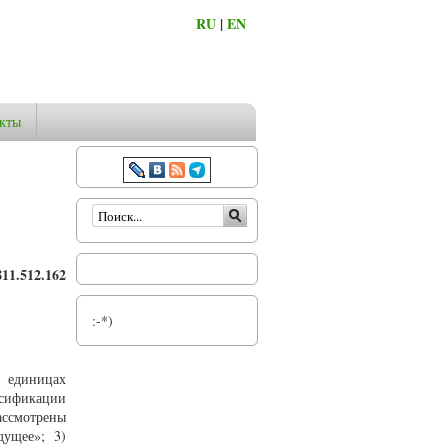
RU
|
EN
кты
Форма поиска
11.512.162
:-*)
 единицах
ссификации
ассмотрены
дущее»; 3)