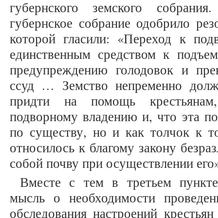
губернского земского собрания
губернское собрание одобрило рез
которой гласили: «Переход к под
единственным средством к подъему
предупреждению голодовок и пр
ссуд … Земство непременно дол
придти на помощь крестьянам
подворному владению и, что эта п
по существу, но и как толчок к т
относилось к благому закону безра
собой почву при осуществлении его» [
Вместе с тем в третьем пункте
мысль о необходимости проведен
обследования настроений крестья