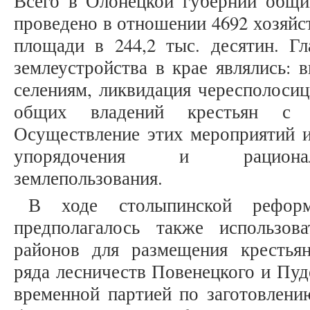
Всего в Олонецкой губернии общи
проведено в отношении 4692 хозяйст
площади в 244,2 тыс. десятин. Г
землеустройства в крае являлись: 
селениям, ликвидация чересполоси
общих владений крестьян с д
Осуществление этих мероприятий и
упорядочения и рационали
землепользования.
В ходе столыпинской рефор
предполагалось также использов
районов для размещения крестьян
ряда лесничеств Повенецкого и Пуд
временной партией по заготовлени