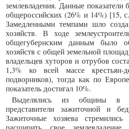
землевладения. Данные показатели
общероссийских (26% и 14%) [15, с. 3
Замедленными темпами шло созда
хозяйств. В ходе землеустроите
общегубернским данным было об
хозяйств с общей земельной площадь
владельцев хуторов и отрубов соста
1,3% ко всей массе крестьян-д
подворников), тогда как по Европ
показатель достигал 10%.
Выделялись из общины в к
представители зажиточной и бед
Зажиточные хозяева стремились
расширить свое землевладение