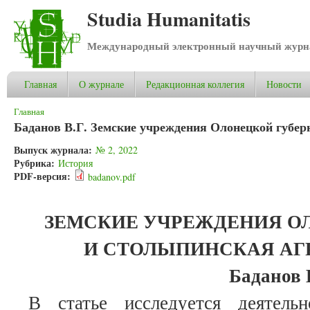
Studia Humanitatis
Международный электронный научный журнал
Главная
О журнале
Редакционная коллегия
Новости
Вы здесь
Главная
Баданов В.Г. Земские учреждения Олонецкой губер
Выпуск журнала:
№ 2, 2022
Рубрика:
История
PDF-версия:
badanov.pdf
ЗЕМСКИЕ УЧРЕЖДЕНИЯ О
И СТОЛЫПИНСКАЯ АГ
Баданов 
В статье исследуется деятель