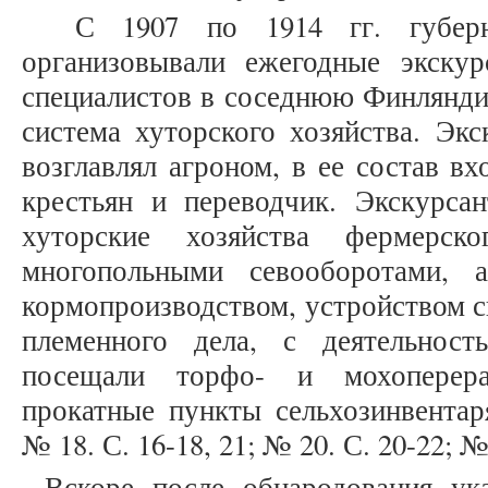
С 1907 по 1914 гг. губерн
организовывали ежегодные экску
специалистов в соседнюю Финляндию
система хуторского хозяйства. Эк
возглавлял агроном, в ее состав вх
крестьян и переводчик. Экскурса
хуторские хозяйства фермерск
многопольными севооборотами, а
кормопроизводством, устройством с
племенного дела, с деятельност
посещали торфо- и мохоперера
прокатные пункты сельхозинвентар
№ 18. С. 16-18, 21; № 20. С. 20-22; № 
Вскоре после обнародования ук