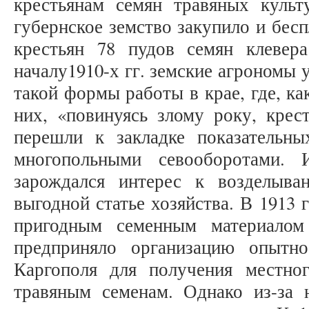
крестьянам семян травяных культу
губернское земство закупило и бес
крестьян 78 пудов семян клевер
началу1910-х гг. земские агрономы 
такой формы работы в крае, где, ка
них, «повинуясь злому року, крес
перешли к закладке показательн
многопольными севооборотами. 
зарождался интерес к возделыва
выгодной статье хозяйства. В 1913 
пригодным семенным материалом
предприняло организацию опытно
Каргополя для получения местно
травяным семенам. Однако из-за