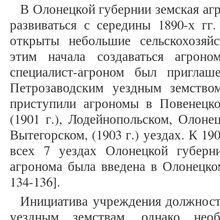
В Олонецкой губернии земская аг
развиваться с середины 1890-х гг
открыты небольшие сельскохозяй
этим начала создаваться агроно
специалист-агроном был пригла
Петрозаводским уездным земство
приступили агрономы в Повенецком
(1901 г.), Лодейнопольском, Олоне
Вытегорском, (1903 г.) уездах. К 1
всех 7 уездах Олонецкой губерн
агронома была введена в Олонецком
134-136].
Инициатива учреждения должност
уездным земствам, однако нео