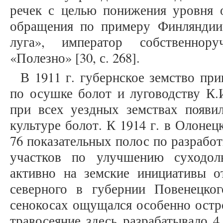
речек с целью понижения уровня 
обращения по примеру Финляндии
луга», император собственнор
«Полезно» [30, с. 268].
В 1911 г. губернское земство пр
по осушке болот и луговодству К.
при всех уездных земствах появи
культуре болот. К 1914 г. в Олоне
76 показательных полос по разработ
участков по улучшению суходол
активно на земские инициативы о
северного в губернии Повенецког
сенокосах ощущался особенно остро
травосеяние здесь разрабатывало 4 