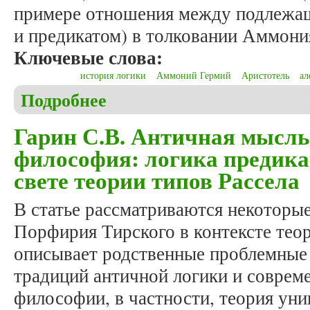
примере отношения между подлежащ
и предикатом) в толковании Аммони
Ключевые слова:
история логики
Аммоний Гермий
Аристотель
ал
Подробнее
о Гарин С.В., Спасов С.В. Аммоний Гермий и воп
Гарин С.В. Античная мысль
философия: логика предик
свете теории типов Рассела
В статье рассматриваются некоторы
Порфирия Тирского в контексте теор
описывает родственные проблемные
традиций античной логики и соврем
философии, в частности, теория ун