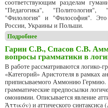
соответствующим разделам гуман
"Педагогика", "Политология", "
"Филология" и "Философия". Это
России, Украины и Польши.
Подробнее
о Вышел в свет очередной номер журнала «Studia 
Гарин С.В., Спасов С.В. Ам
вопросы грамматики в логи
В работе рассматриваются логико-г
«Категорий» Аристотеля в рамках а
приписываемого Аммонию Гермию.
грамматические предпосылки логиче
омонимии. Описывается явление атт
Ἀττικόν) и аттического синтаксиса 