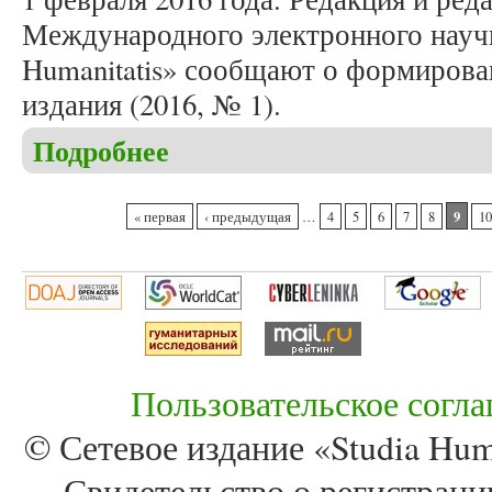
Международного электронного научн
Humanitatis» сообщают о формирова
издания (2016, № 1).
Подробнее
о Формирование очередного номера (2016, № 1) ж
Страницы
9
« первая
‹ предыдущая
…
4
5
6
7
8
10
Пользовательское согл
© Сетевое издание «Studia Huma
Свидетельство о регистра