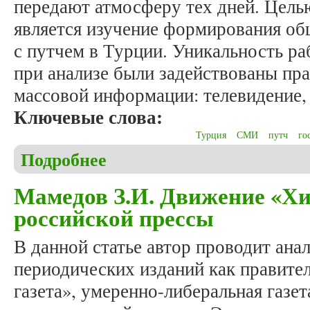
передают атмосферу тех дней. Цель
является изучение формирования об
с путчем в Турции. Уникальность ра
при анализе были задействованы пра
массовой информации: телевидение, 
Ключевые слова:
Турция
СМИ
путч
го
Подробнее
о Мамедов З.И. Турецкий путч глазами турецкого
июле 2016 года
Мамедов З.И. Движение «Хи
российской прессы
В данной статье автор проводит анал
периодических изданий как правите
газета», умеренно-либеральная газе