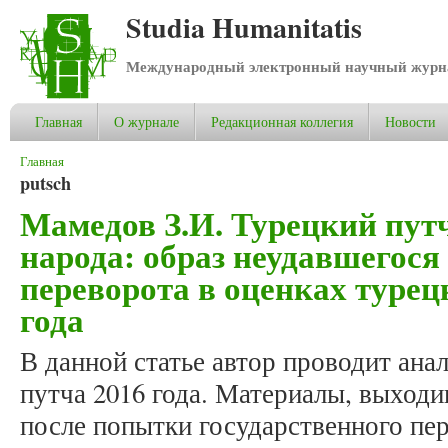
Studia Humanitatis
Международный электронный научный журнал
Главная
О журнале
Редакционная коллегия
Новости
Вы здесь
Главная
putsch
Мамедов З.И. Турецкий путч
народа: образ неудавшегося
переворота в оценках туре
года
В данной статье автор проводит ан
путча 2016 года. Материалы, выходи
после попытки государственного пер