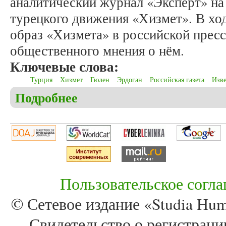
аналитический журнал «Эксперт» на
турецкого движения «Хизмет». В хо
образ «Хизмета» в российской прес
общественного мнения о нём.
Ключевые слова:
Турция
Хизмет
Гюлен
Эрдоган
Российская газета
Изве
Подробнее
о Мамедов З.И. Движение «Хизмет» в оценках ро
Пользовательское согл
© Сетевое издание «Studia Huma
Свидетельство о регистра