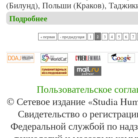
(Билунд), Польши (Краков), Таджик
Подробнее
о В одиннадцатую годовщину журнала «Studia Hum
Страницы
2
« первая
‹ предыдущая
1
3
4
5
6
7
Пользовательское согл
© Сетевое издание «Studia Huma
Свидетельство о регистра
Федеральной службой по надз