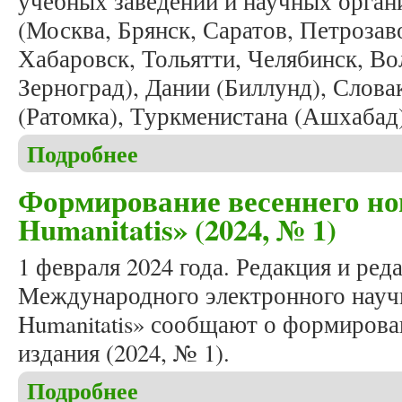
учебных заведений и научных орган
(Москва, Брянск, Саратов, Петроза
Хабаровск, Тольятти, Челябинск, Во
Зерноград), Дании (Биллунд), Слова
(Ратомка), Туркменистана (Ашхабад
Подробнее
о Вышел в свет очередной номер журнала «Studia 
Формирование весеннего но
Humanitatis» (2024, № 1)
1 февраля 2024 года. Редакция и ред
Международного электронного научн
Humanitatis» сообщают о формирова
издания (2024, № 1).
Подробнее
о Формирование весеннего номера журнала «Studi