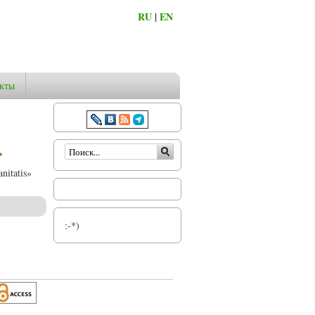
RU
|
EN
кты
Форма поиска
»
nitatis»
:-*)