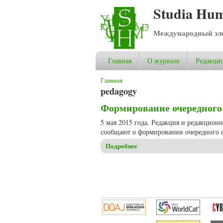
Studia Hum
Международный эле
Главная
О журнале
Редакцио
Вы здесь
Главная
pedagogy
Формирование очередного н
5 мая 2015 года. Редакция и редакционн
сообщают о формировании очередного н
Подробнее
о Формирование очередного н
Страницы