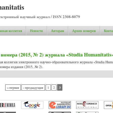
anitatis
ктронный научный журнал / ISSN 2308-8079
нная коллегия
Новости
Авторам
Архив номеров
Конта
омера (2015, № 2) журнала «Studia Humanitatis
ая коллегия электронного научно-образовательного журнала «Studia Huma
омера издания (2015, № 2).
омера (2015, № 2) журнала «Studia Humanitatis»
3
« первая
‹ предыдущая
1
2