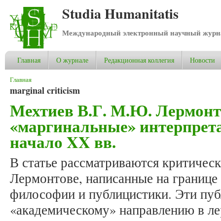
Studia Humanitatis
Международный электронный научный журнал
Главная
О журнале
Редакционная коллегия
Новости
Вы здесь
Главная
marginal criticism
Мехтиев В.Г. М.Ю. Лермонто
«маргинальные» интерпрета
начало XX вв.
В статье рассматриваются критичес
Лермонтове, написанные на границе
философии и публицистики. Эти пуб
«академическому» направлению в ле