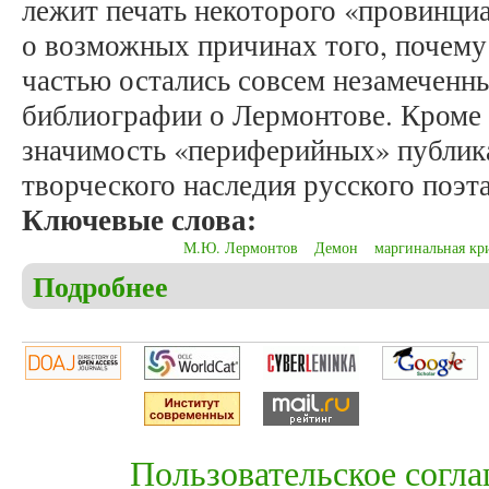
лежит печать некоторого «провинци
о возможных причинах того, почему
частью остались совсем незамеченн
библиографии о Лермонтове. Кроме 
значимость «периферийных» публик
творческого наследия русского поэта
Ключевые слова:
М.Ю. Лермонтов
Демон
маргинальная кр
Подробнее
о Мехтиев В.Г. М.Ю. Лермонтов и его «маргинал
Пользовательское согл