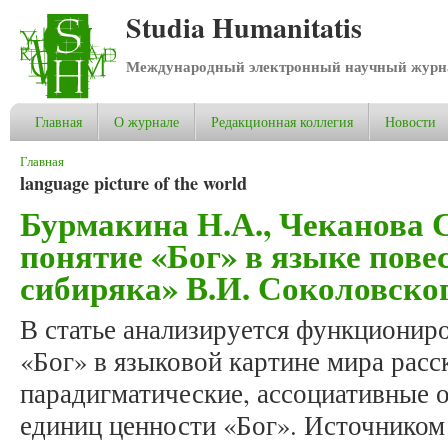
Studia Humanitatis
Международный электронный научный журнал
Главная
О журнале
Редакционная коллегия
Новости
Вы здесь
Главная
language picture of the world
Бурмакина Н.А., Чеканова 
понятие «Бог» в языке пове
сибиряка» В.И. Соколовско
В статье анализируется функционир
«Бог» в языковой картине мира расс
парадигматические, ассоциативные 
единиц ценности «Бог». Источником