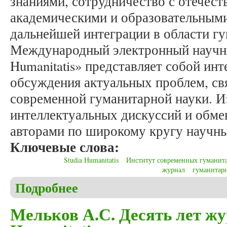
знаниями, сотрудничество с отечес
академическими и образовательными
дальнейшей интеграции в области г
Международный электронный научны
Humanitatis» представляет собой ин
обсуждения актуальных проблем, св
современной гуманитарной науки. И
интеллектуальных дискуссий и обм
авторами по широкому кругу научны
Ключевые слова:
Studia Humanitatis
Институт современных гуманит
журнал
гуманитар
Подробнее
о Мельков А.С. За 10 лет... Журнал «Studia Human
Мельков А.С. Десять лет жу