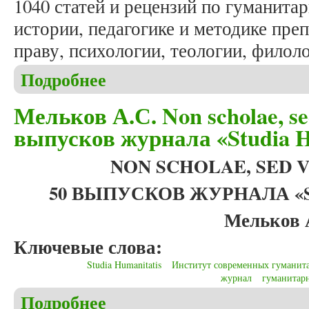
1040 статей и рецензий по гуманит
истории, педагогике и методике пре
праву, психологии, теологии, филол
Подробнее
о Вышел в свет юбилейный, пятидесятый выпуск ж
Мельков А.С. Non scholae, sed
выпусков журнала «Studia H
NON SCHOLAE, SED V
50 ВЫПУСКОВ ЖУРНАЛА «S
Мельков 
Ключевые слова:
Studia Humanitatis
Институт современных гуманит
журнал
гуманитар
Подробнее
о Мельков А.С. Non scholae, sed vitae discimus: 