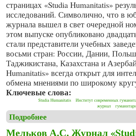
страницах «Studia Humanitatis» резу
исследований. Символично, что в 
журнала вышел в свет очередной ном
этом выпуске опубликовано двадцат
стали представители учебных завед
восьми стран: России, Дании, Польш
Таджикистана, Казахстана и Азербай
Humanitatis» всегда открыт для инт
обмена мнениями по широкому круг
Ключевые слова:
Studia Humanitatis
Институт современных гуманит
журнал
гуманитар
Подробнее
о Мельков А.С. Десять лет журналу «Studia Human
Мельков А.С. Журнал «Studia