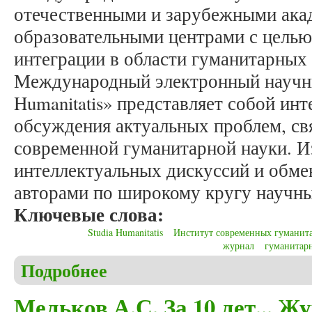
отечественными и зарубежными ака
образовательными центрами с целью
интеграции в области гуманитарных
Международный электронный научны
Humanitatis» представляет собой ин
обсуждения актуальных проблем, св
современной гуманитарной науки. И
интеллектуальных дискуссий и обм
авторами по широкому кругу научны
Ключевые слова:
Studia Humanitatis
Институт современных гуманит
журнал
гуманитар
Подробнее
о Мельков А.С. Et gaudium, et solatium in litteris
Мельков А.С. За 10 лет... Ж