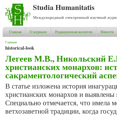
Studia Humanitatis
Международный электронный научный журнал
Главная
О журнале
Редакционная коллегия
Новости
Вы здесь
Главная
historical-look
Легеев М.В., Никольский Е
христианских монархов: ис
сакраментологический асп
В статье изложена история инагура
христианских монархов и выявлены 
Специально отмечается, что имела м
ветхозаветной традиции, когда госу