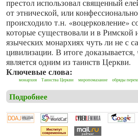
престол использовал священный елей
от этнической, или конфессионально
происходило т.н. «воцерковление» с
которые существовали и в Римской и
языческих монархиях чуть ли не с с
цивилизации. В итоге доказывается,
является одним из таинств Церкви.
Ключевые слова:
монархия
Таинства Церкви
миропомазание
обряды перех
Подробнее
о Легеев М.В., Никольский Е.В. Коронация хрис