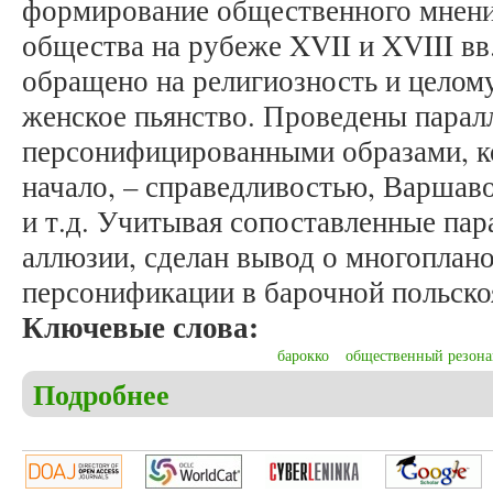
формирование общественного мнени
общества на рубеже XVII и XVIII в
обращено на религиозность и цело
женское пьянство. Проведены парал
персонифицированными образами, к
начало, – справедливостью, Варшав
и т.д. Учитывая сопоставленные па
аллюзии, сделан вывод о многоплан
персонификации в барочной польско
Ключевые слова:
барокко
общественный резона
Подробнее
о Бай Е.С. Специфика женских образов в старопо