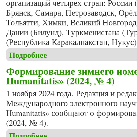
организаций четырех стран: России 
Брянск, Самара, Петрозаводск, Орёл,
Тольятти, Химки, Великий Новгород,
Дании (Билунд), Туркменистана (Ту
(Республика Каракалпакстан, Нукус)
Подробнее
о В двенадцатую годовщину журнала «Studia Huma
Формирование зимнего номе
Humanitatis» (2024, № 4)
1 ноября 2024 года. Редакция и реда
Международного электронного научн
Humanitatis» сообщают о формирова
(2024, № 4).
Подробнее
о Формирование зимнего номера журнала «Studia 