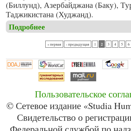
(Биллунд), Азербайджана (Баку), Т
Таджикистана (Худжанд).
Подробнее
о Вышел в свет очередной номер журнала «Studia 
Страницы
2
« первая
‹ предыдущая
1
3
4
5
6
Пользовательское согл
© Сетевое издание «Studia Huma
Свидетельство о регистра
Федеральной службой по надз