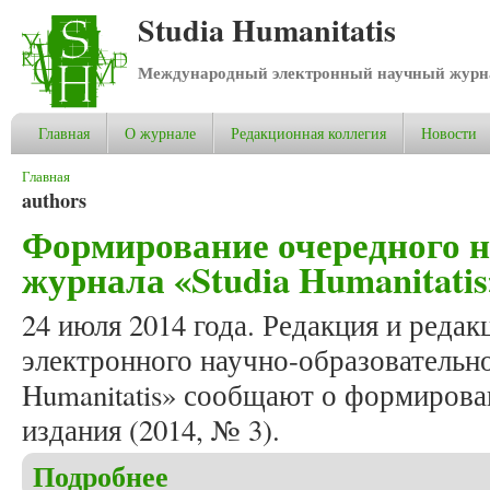
Studia Humanitatis
Международный электронный научный журнал
Главная
О журнале
Редакционная коллегия
Новости
Вы здесь
Главная
authors
Формирование очередного но
журнала «Studia Humanitatis
24 июля 2014 года. Редакция и редак
электронного научно-образовательно
Humanitatis» сообщают о формирова
издания (2014, № 3).
Подробнее
о Формирование очередного номера (2014, № 3) ж