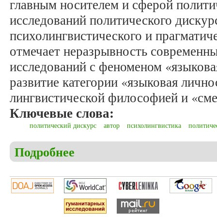
главным носителем и сферой полит
исследований политического дискур
психолингвистического и прагматиче
отмечает неразрывность современн
исследований с феноменом «языкова
развитие категории «языковая личнос
лингвистической философией и «сме
Ключевые слова:
политический дискурс
автор
психолингвистика
политиче
Подробнее
о Равочкин Н.Н. Автор в политическом дискурсе 