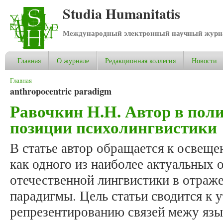
Studia Humanitatis
Международный электронный научный журнал
Главная
О журнале
Редакционная коллегия
Новости
Вы здесь
Главная
anthropocentric paradigm
Равочкин Н.Н. Автор в поли
позиции психолингвистики
В статье автор обращается к освещ
как одного из наиболее актуальных 
отечественной лингвистики в отраж
парадигмы. Цель статьи сводится к 
репрезентированию связей межу язык