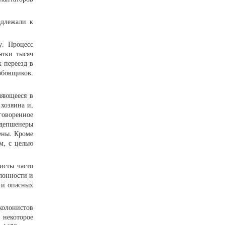
адлежали к
у. Процесс
ятки тысяч
 переезд в
рбовщиков.
ляющееся в
 хозяина и,
говоренное
едепшенеры
ены. Кроме
м, с целью
исты часто
лонности и
 и опасных
колонистов
 некоторое