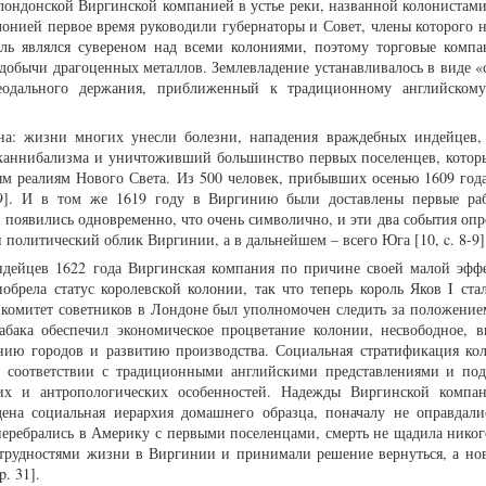
лондонской Виргинской компанией в устье реки, названной колонистам
лонией первое время руководили губернаторы и Совет, члены которого н
ль являлся сувереном над всеми колониями, поэтому торговые комп
т добычи драгоценных металлов. Землевладение устанавливалось в виде 
еодального держания, приближенный к традиционному английскому
на: жизни многих унесли болезни, нападения враждебных индейцев, 
каннибализма и уничтоживший большинство первых поселенцев, котор
м реалиям Нового Света. Из 500 человек, прибывших осенью 1609 года
29]. И в том же 1619 году в Виргинию были доставлены первые ра
 появились одновременно, что очень символично, и эти два события опр
и политический облик Виргинии, а в дальнейшем – всего Юга [10, c. 8-9
индейцев 1622 года Виргинская компания по причине своей малой эфф
брела статус королевской колонии, так что теперь король Яков I стал
 комитет советников в Лондоне был уполномочен следить за положением 
табака обеспечил экономическое процветание колонии, несвободное, в
анию городов и развитию производства. Социальная стратификация ко
в соответствии с традиционными английскими представлениями и по
ких и антропологических особенностей. Надежды Виргинской компа
дена социальная иерархия домашнего образца, поначалу не оправдали
еребрались в Америку с первыми поселенцами, смерть не щадила никого,
 трудностями жизни в Виргинии и принимали решение вернуться, а но
p. 31].