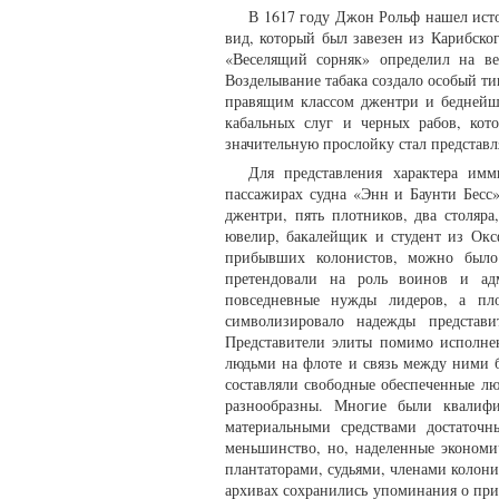
В 1617 году Джон Рольф нашел исто
вид, который был завезен из Карибского
«Веселящий сорняк» определил на ве
Возделывание табака создало особый ти
правящим классом джентри и беднейш
кабальных слуг и черных рабов, кот
значительную прослойку стал представл
Для представления характера им
пассажирах судна «Энн и Баунти Бесс
джентри, пять плотников, два столяра
ювелир, бакалейщик и студент из Оксф
прибывших колонистов, можно было
претендовали на роль воинов и ад
повседневные нужды лидеров, а пло
символизировало надежды представи
Представители элиты помимо исполне
людьми на флоте и связь между ними бы
составляли свободные обеспеченные лю
разнообразны. Многие были квалифи
материальными средствами достаточ
меньшинство, но, наделенные эконом
плантаторами, судьями, членами колониа
архивах сохранились упоминания о пр