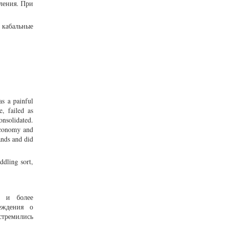
ления. При
 кабальные
as a painful
, failed as
onsolidated.
 economy and
ands and did
ddling sort,
и и более
еждения о
стремились