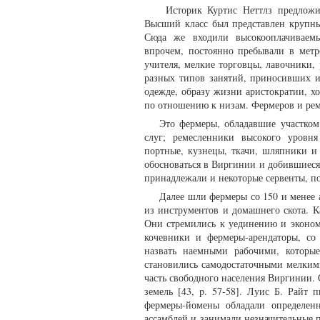
Историк Куртис Неттлз предложил
Высший класс был представлен крупны
Сюда же входили высокооплачиваемы
впрочем, постоянно пребывали в метр
учителя, мелкие торговцы, лавочники,
разных типов занятий, приносивших и
одежде, образу жизни аристократии, хо
по отношению к низам. Фермеров и рем
Это фермеры, обладавшие участком
слуг; ремесленники высокого уровня
портные, кузнецы, ткачи, шляпники и
обосноваться в Виргинии и добившиеся 
принадлежали и некоторые сервенты, 
Далее шли фермеры со 150 и менее 
из инструментов и домашнего скота. 
Они стремились к уединению и эконом
кочевники и фермеры-арендаторы, со
назвать наемными рабочими, которые
становились самодостаточными мелкими
часть свободного населения Виргинии
земель [43, p. 57-58]. Луис Б. Райт
фермеры-йомены обладали определен
ассамблей и занимали незначительные 