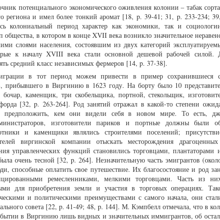
чник потенциального экономического оживления колонии – табак сорта
 региона и имел более тонкий аромат [18, p. 39-41; 31, p. 233-234; 39,
сь колониальный период характер как экономики, так и социологи
п общества, в котором в конце XVII века возникло значительное нераве
ими слоями населения, состоявшим из двух категорий эксплуатируем
орые к началу XVIII века стали основной дешевой рабочей силой. 
ять средний класс независимых фермеров [14, p. 37-38].
миграции в тот период можем привести в пример сохранившиеся с
», прибывшего в Виргинию в 1623 году. На борту было 10 представите
, бочар, каменщик, три скобельщика, портной, стекольщик, изготовите
орда [32, p. 263-264]. Род занятий отражал в какой-то степени ожид
 предположить, кем они видели себя в новом мире. То есть, дж
министраторов, изготовители париков и портные должны были об
тники и каменщики являлись строителями поселений; присутстви
телей виргинской компании отыскать месторождения драгоценных 
ния управленческих функций становились торговцами, плантаторами
ла очень тесной [32, p. 264]. Незначительную часть эмигрантов (около
ди, способные оплатить свое путешествие. Их благосостояние и род за
цированными ремесленниками, мелкими торговцами. Часть из них
ными для приобретения земли и участия в торговых операциях. Та
ическими и политическими преимуществами с самого начала, они ста
льного совета [22, p. 41-49; 48, p. 144]. М. Кэмпбелл отмечала, что в к
ибытии в Виргинию лишь видных и значительных иммигрантов, об оста