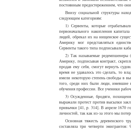
постоянным предостережением, что они 
Внизу социальной структуры нахо
следующим категориям:
1) Сервенты, которые отрабатывал
первоначального накопления капитала
людей, обрекал их на нищенское сущест
Америку мог представляться единст
Сервенты такого типа подписывали каб
2) Так называемые редемпшенеры 
Америку, подписывая контракт, скрепля
продав ему себя, смогут вернуть судо
время не удавалось это сделать, то в
имели некоторую степень свободы в вы
того, среди них были люди, имевшие 
обучения профессии. Все ученики рабоч
3) Осужденные, бродяги, похищенн
выражали протест против высылки закл
привычки [41, p. 314]. В апреле 1670 
личностей, так как из-за этого мы поте
Основная тяжесть деревенского тр
составляла три четверти эмигрантов: