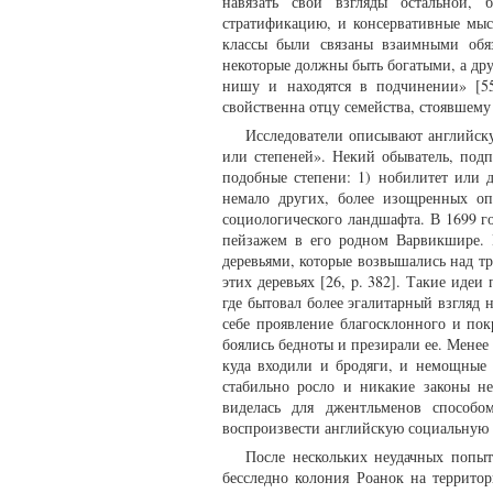
навязать свои взгляды остальной, 
стратификацию, и консервативные мы
классы были связаны взаимными обяз
некоторые должны быть богатыми, а др
нишу и находятся в подчинении» [55
свойственна отцу семейства, стоявшему в
Исследователи описывают английск
или степеней». Некий обыватель, подп
подобные степени: 1) нобилитет или д
немало других, более изощренных оп
социологического ландшафта. В 1699 г
пейзажем в его родном Варвикшире. 
деревьями, которые возвышались над т
этих деревьях [26, p. 382]. Такие идеи
где бытовал более эгалитарный взгляд 
себе проявление благосклонного и пок
боялись бедноты и презирали ее. Менее 
куда входили и бродяги, и немощные 
стабильно росло и никакие законы н
виделась для джентльменов способ
воспроизвести английскую социальную м
После нескольких неудачных попыт
бесследно колония Роанок на террито