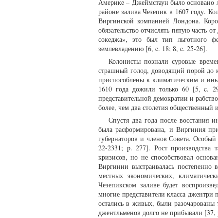
Америке – Джеймстаун было основано 
районе залива Чезепик в 1607 году. Ко
Виргинской компанией Лондона. Коро
обязательство отчислять пятую часть о
сокеджа», это был тип льготного ф
землевладению [6, c. 18; 8, c. 25-26].
Колонисты познали суровые време
страшный голод, доводящий порой до 
приспособлены к климатическим и ины
1610 года дожили только 60 [5, c. 
представительной демократии и рабство
более, чем два столетия общественный 
Спустя два года после восстания 
была расформирована, и Виргиния прио
губернаторов и членов Совета. Особый
22-2331; p. 277]. Рост производства 
кризисов, но не способствовал основ
Виргинии выстраивалась постепенно 
местных экономических, климатичес
Чезепикском заливе будет воспроизве
многие представители класса джентри п
остались в живых, были разочарованы
джентльменов долго не прибывали [37, 