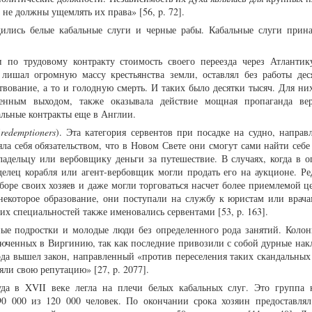
не должны ущемлять их права» [56, p. 72].
дились белые кабальные слуги и черные рабы. Кабальные слуги прин
и по трудовому контракту стоимость своего переезда через Атлантик
 лишал огромную массу крестьянства земли, оставлял без работы дес
вование, а то и голодную смерть. И таких было десятки тысяч. Для них
венным выходом, также оказывала действие мощная пропаганда ве
альные контракты еще в Англии.
(
redemptioners
). Эта категория сервентов при посадке на судно, направ
ла себя обязательством, что в Новом Свете они смогут сами найти себе
владельцу или вербовщику деньги за путешествие. В случаях, когда в о
ладелец корабля или агент-вербовщик могли продать его на аукционе. Р
боре своих хозяев и даже могли торговаться насчет более приемлемой ц
некоторое образование, они поступали на службу к юристам или врача
их специальностей также именовались сервентами [53, p. 163].
ые подростки и молодые люди без определенного рода занятий. Колон
юченных в Виргинию, так как последние привозили с собой дурные нак
года вышел закон, направленный «против переселения таких скандальных
ряли свою репутацию» [27, p. 2077].
уда в XVII веке легла на плечи белых кабальных слуг. Это группа 
 90 000 из 120 000 человек. По окончании срока хозяин предоставлял