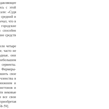
одавляющее
ись с этой
сали: «Судя
 средний и
чал, что в
 городские
л способен
шие средств
или четыре
е, часто не
одные, они
 небольшим
 сервенты.
. Фермеры-
чшить свое
членства в
у нижним и
ингтонов и
ти вековые
я все свои
приобретая
8-59].