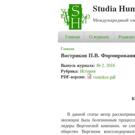
Studia Hum
Международный эле
Главная
О журнале
Редакцио
Вы здесь
Главная
Востриков П.В. Формирование
Выпуск журнала:
№ 2, 2018
Рубрика:
История
PDF-версия:
vostrikov.pdf
К
В данной статье автор рассматри
эволюция была болезненным процессо
лидеры Виргинской компании, не сло
общество Виргинии консолидировало