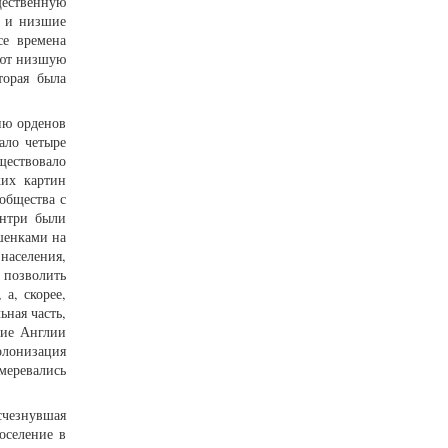
ественную
е и низшие
се времена
ают низшую
торая была
ию орденов
ало четыре
ществовало
ких картин
общества с
ентри были
шенками на
 населения,
и позволить
а, скорее,
ьная часть,
ние Англии
олонизация
еревались
счезнувшая
оселение в