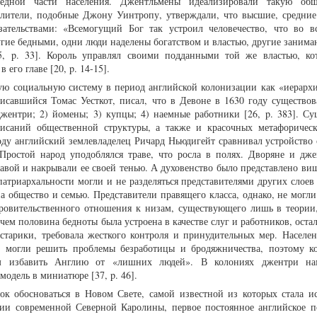
бедной части населения. Джентльмены идеализировали такую общ
слители, подобные Джону Уинтропу, утверждали, что высшие, средни
ательствами: «Всемогущий Бог так устроил человечество, что во в
угие бедными, одни люди наделены богатством и властью, другие заним
, p. 33]. Король управлял своими подданными той же властью, ко
 его главе [20, p. 14-15].
ую социальную систему в период английской колонизации как «иерарх
исавшийся Томас Уесткот, писал, что в Девоне в 1630 году существов
жентри; 2) йомены; 3) купцы; 4) наемные работники [26, p. 383]. Су
исаний общественной структуры, а также и красочных метафоричес
оду английский землевладелец Ричард Ньюдигейт сравнивал устройство 
Простой народ уподоблялся траве, что росла в полях. Дворяне и дж
равой и накрывали ее своей тенью. А духовенство было представлено ви
 патриархальности могли и не разделяться представителями других слоев
на общество и семью. Представители правящего класса, однако, не могл
ровительственного отношения к низам, существующего лишь в теории, 
чем половина бедноты была устроена в качестве слуг и работников, остал
старики, требовала жесткого контроля и принудительных мер. Населе
е могли решить проблемы безработицы и бродяжничества, поэтому к
ом избавить Англию от «лишних людей». В колониях джентри нам
одель в миниатюре [37, p. 46].
ок обосноваться в Новом Свете, самой известной из которых стала и
рии современной Северной Каролины, первое постоянное английское п