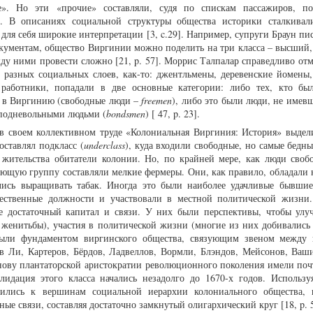
ие». Но эти «прочие» составляли, судя по спискам пассажиров, п
. В описаниях социальной структуры общества историки сталкивал
для себя широкие интерпретации [3, c.29]. Например, супруги Браун пи
кументам, общество Виргинии можно поделить на три класса – высший,
у ними провести сложно [21, p. 57]. Моррис Талпалар справедливо отме
разных социальных слоев, как-то: джентльмены, деревенские йомены,
работники, попадали в две основные категории: либо тех, кто бы
е в Виргинию (свободные люди –
freemen
), либо это были люди, не имев
ь подневольными людьми (
bondsmen
) [ 47, p. 23].
 в своем коллективном труде «Колониальная Виргиния: История» выдел
ставлял подкласс (
underclass
), куда входили свободные, но самые бедны
жительства обитатели колонии. Но, по крайней мере, как люди своб
дующую группу составляли мелкие фермеры. Они, как правило, обладали
лись выращивать табак. Иногда это были наиболее удачливые бывшие
ественные должности и участвовали в местной политической жизни
е достаточный капитал и связи. У них были перспективы, чтобы улу
женитьбы), участия в политической жизни (многие из них добивались 
 были фундаментом виргинского общества, связующим звеном межд
тв Ли, Картеров, Бёрдов, Ладвеллов, Вормли, Блэндов, Мейсонов, Ваш
основу плантаторской аристократии революционного поколения имели поч
идация этого класса начались незадолго до 1670-х годов. Использу
бились к вершинам социальной иерархии колониального общества, 
ные связи, составляя достаточно замкнутый олигархический круг [18, p. 5