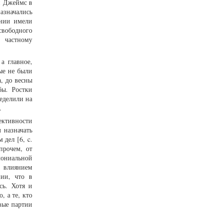
и Джеймс в
азначались
ании имели
«свободного
 частному
а главное,
ые не были
, до весны
бы. Ростки
еделили на
].
ективности
 назначать
дел [6, c.
прочем, от
лониальной
д влиянием
нии, что в
сь. Хотя и
 а те, кто
вые партии