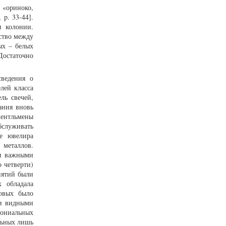
 «ориноко,
 p. 33-44].
и колонии.
нство между
ых – белых
Достаточно
ведения о
лей класса
ль свечей,
ания вновь
ентльмены
служивать
е ювелира
металлов.
 и важными
 четверти)
нятий были
 обладала
ковых было
ли видными
олониальных
льных лишь