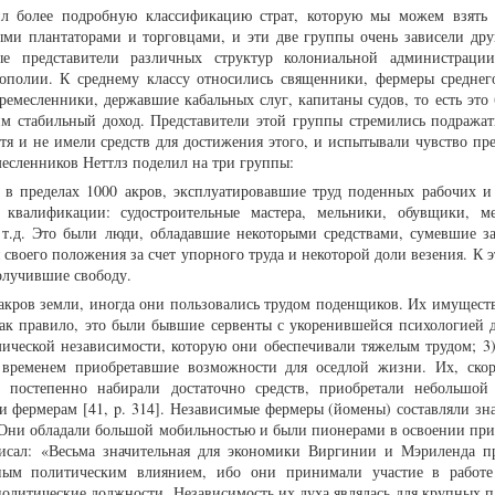
 более подробную классификацию страт, которую мы можем взять 
ми плантаторами и торговцами, и эти две группы очень зависели друг
е представители различных структур колониальной администрации
ополии. К среднему классу относились священники, фермеры среднего
 ремесленники, державшие кабальных слуг, капитаны судов, то есть это
м стабильный доход. Представители этой группы стремились подражат
тя и не имели средств для достижения этого, и испытывали чувство пре
есленников Неттлз поделил на три группы:
 в пределах 1000 акров, эксплуатировавшие труд поденных рабочих и
 квалификации: судостроительные мастера, мельники, обувщики, м
 т.д. Это были люди, обладавшие некоторыми средствами, сумевшие за
своего положения за счет упорного труда и некоторой доли везения. К 
получившие свободу.
акров земли, иногда они пользовались трудом поденщиков. Их имуществ
Как правило, это были бывшие сервенты с укоренившейся психологией 
ической независимости, которую они обеспечивали тяжелым трудом; 3
 временем приобретавшие возможности для оседлой жизни. Их, ско
 постепенно набирали достаточно средств, приобретали небольшой
 фермерам [41, p. 314]. Независимые фермеры (йомены) составляли зн
. Они обладали большой мобильностью и были пионерами в освоении пр
 писал: «Весьма значительная для экономики Виргинии и Мэриленда п
ным политическим влиянием, ибо они принимали участие в работе
политические должности. Независимость их духа являлась для крупных п