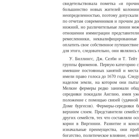
свидетельствовала пометка «и проч
большинство новых жителей колонии
неопределенностью, поэтому допускали 
по отчетам современников и прочим до
нижний, но различительные линии межд
отношении иммиграции представители 
ремесленники, неквалифицированные 
оплатить свое собственное путешестви
для этого, следовательно, они являлис
У. Биллингс, Дж. Селби и Т. Тейт
группы фрименов. Первую категорию со
имевшие постоянных занятий и места 
имели право голоса до 1670 года. Сле
наделом земли, на котором они пыта
Мелкие фермеры редко занимали общ
середняки покидали Англию, имея уж
положение с помощью связей (удачной 
Доме бургесов). Фермеры-середняки
верхним слоем. Представители семейс
других семейств, тех что составляли 
корни в Виргинии. Развитие и консол
изначальные преимущества, они про
богатство, политическое влияние, семей