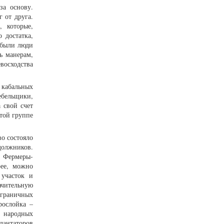
за основу.
 от друга.
, которые,
 достатка,
 были люди
ь манерам,
восходства
 кабальных
ебельщики,
 свой счет
этой группе
о состояло
должников.
) Фермеры-
рее, можно
 участок и
ачительную
играничных
рослойка –
 народных
лантаторов