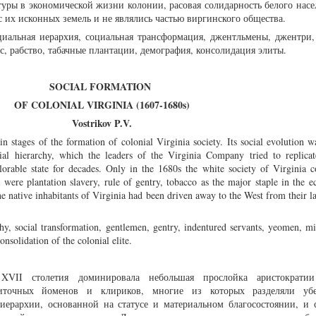
туры в экономической жизни колонии, расовая солидарность белого насе
 их исконных земель и не являлись частью виргинского общества.
иальная иерархия, социальная трансформация, джентльмены, джентри,
с, рабство, табачные плантации, демография, консолидация элиты.
SOCIAL FORMATION
OF COLONIAL VIRGINIA (1607-1680s)
Vostrikov P.V.
in stages of the formation of colonial Virginia society. Its social evolution w
ial hierarchy, which the leaders of the Virginia Company tried to replicate
rable state for decades. Only in the 1680s the white society of Virginia c
ia were plantation slavery, rule of gentry, tobacco as the major staple in the
The native inhabitants of Virginia had been driven away to the West from their l
chy, social transformation, gentlemen, gentry, indentured servants, yeomen, mi
nsolidation of the colonial elite.
XVII столетия доминировала небольшая прослойка аристократи
иточных йоменов и клириков, многие из которых разделяли уб
иерархии, основанной на статусе и материальном благосостоянии, и 