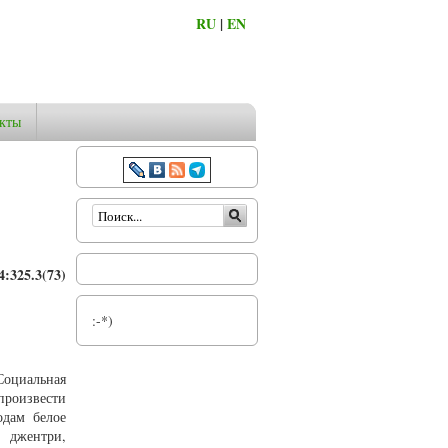
RU
|
EN
кты
Форма поиска
:325.3(73)
:-*)
Социальная
произвести
одам белое
 джентри,