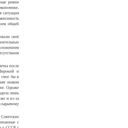
дные ремни
экономике,
я ситуация
зависимость
нием общей
овали своё
оительных
положением
отсутствием
етка после
Широкий и
 смог бы в
ным знаком
не. Однако
одила лишь
же и из-за
 сырьевому
 Советские
вязанные с
м у СССР с