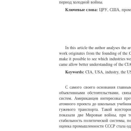
период холодной войны.
Ключевые слова:
ЦРУ, США, промы
In this article the author analyses the
work originates from the founding of the Ce
make it possible to see which industries we
came allow better understanding of the CIA
Keywords:
CIA, USA, industry, the U
С самого своего основания главны
объективными обстоятельствами, свя
систем. Американцев интересовал пр
атомного проекта до школьных учебник
гужевого транспорта. Такой всестор
показали две Мировые войны, при т
стабильность политической системы, п
оценка промышленности СССР стала од