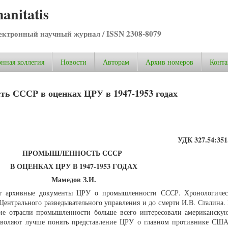
anitatis
ктронный научный журнал / ISSN 2308-8079
нная коллегия
Новости
Авторам
Архив номеров
Конта
ь СССР в оценках ЦРУ в 1947-1953 годах
УДК 327.54:351.
ПРОМЫШЛЕННОСТЬ СССР
В ОЦЕНКАХ ЦРУ В 1947-1953 ГОДАХ
Мамедов З.И.
ует архивные документы ЦРУ о промышленности СССР. Хронологиче
 Центрального разведывательного управления и до смерти И.В. Сталина.
кие отрасли промышленности больше всего интересовали американскую
зволяют лучше понять представление ЦРУ о главном противнике СШ