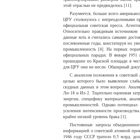
этой отраслью не предвиделось [11].
Разумеется, больше всего американс
ЦРУ столкнулось с непреодолимыми пр
официальная советская пресса. Агент
Относительно правдивым источником 
данные хоть и считались самыми досто
послевоенные годы, констатируя их ув
промышленность [4]. На первых пора
официальных парадах. В январе 1951 
прошедшие по Красной площади в чест
для ЦРУ они не несли. Обширный докум
С анализом положения в советской 
целью которого было выявление слаб
скудных данных в этом вопросе. Анал
Ли-18 и Ил-2. Тщательно оценивая затр
энергии, специфику материалов, ана
промышленностей. Однако потенциал с
усиления интенсивности производства
крайне низкий уровень брака [1].
Постоянные запросы объединенно
информацией о советской атомной пром
1946 году СССР тратило 0,5 млрд. дол