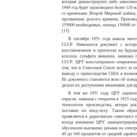
которые демонстрируют либо зависимос
1949 год будет произведено более 110 
со временами Второй Мировой войны,
протяжении долгого времени. Произво
155000 необходимых, свинца 150000 от 
[13].
В сентябре 1951 года вышла мног
СССР. Начинается документ с истори
восстановлении и прогнозах на будуще
ксилола, сульфата аммония, аммиака 
СССР. ЦРУ констатировало опережение
том, что в Советском Союзе всего за п
выводу о превосходстве США в возмож
Из документа становится ясно об осв
делало их доступными мишенями для в
В том же 1951 году ЦРУ оценило
отрасли, начиная с открытия в 1923 го
технологии производства, авторы док
поставки по ленд-лизу. Таким образ
проявляется в дороговизне советского
всегда внимание ЦРУ сконцентриров
обусловлен высокими ценами на электр
40 до 160 процентов от средней зарабо