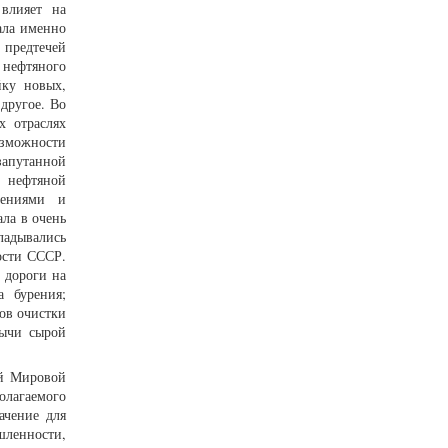
влияет на
ала именно
 предтечей
 нефтяного
йку новых,
другое. Во
х отраслях
озможности
запутанной
 нефтяной
дениями и
ла в очень
ладывались
ости СССР.
 дороги на
а бурения;
ов очистки
бычи сырой
ей Мировой
олагаемого
ачение для
шленности,