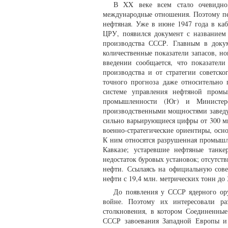
В XX веке всем стало очевидно,
международные отношения. Поэтому п
нефтяная. Уже в июне 1947 года в каб
ЦРУ, появился документ с названием
производства СССР. Главным в докум
количественные показатели запасов, но
введении сообщается, что показател
производства и от стратегии советск
точного прогноза даже относительно 
системе управления нефтяной пром
промышленности (Юг) и Министерс
производственными мощностями заведу
сильно варьирующиеся цифры от 300 ми
военно-стратегические ориентиры, ос
К ним относятся разрушенная промышл
Кавказе; устаревшие нефтяные танк
недостаток буровых установок; отсутс
нефти. Ссылаясь на официальную сове
нефти с 19,4 млн. метрических тонн до 3
До появления у СССР ядерного ор
войне. Поэтому их интересовали ра
столкновения, в котором Соединенные
СССР завоевания Западной Европы и