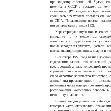
производству собственной. Чугун, ст
имелись в СССР в достаточном колич
аналитики ЦРУ видели в образовавше
сложилась в результате поставок станк
от США. Послевоенное восстановлени
инвентаризации станков [12].
Характеризуя запуск новых сталел
внимание на их медленном строител
материалов и трудностями их доставк
новых заводов в Сумгаите, Рустави, Те
высококвалифицированных кадров и тя
В сентябре 1953 года вышел докуме
содержания гласит, что настоящий 
всесторонний анализ консервной пром
короткие сроки обеспечить армию пр
стало огромное количество консервов,
данный вид промышленности признавалс
небольшая часть консервированной про
расположения консервных заводов в 
источнику снабжения.
В этом же документе мы наблюдае
консервы часто оказывались бракован
транспортировкой, размером банок, х