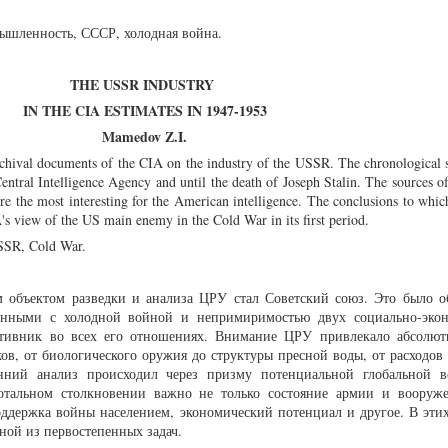
шленность, СССР, холодная война.
THE USSR INDUSTRY
IN THE CIA ESTIMATES IN 1947-1953
Mamedov Z.I.
 archival documents of the CIA on the industry of the USSR. The chronological 
ntral Intelligence Agency and until the death of Joseph Stalin. The sources of
re the most interesting for the American intelligence. The conclusions to whic
's view of the US main enemy in the Cold War in its first period.
SSR, Cold War.
м объектом разведки и анализа ЦРУ стал Советский союз. Это было о
занными с холодной войной и непримиримостью двух социально-эко
отивник во всех его отношениях. Внимание ЦРУ привлекало абсолют
ов, от биологического оружия до структуры пресной воды, от расходов
онний анализ происходил через призму потенциальной глобальной 
отальном столкновении важно не только состояние армии и вооруж
оддержка войны населением, экономический потенциал и другое. В этих
ной из первостепенных задач.