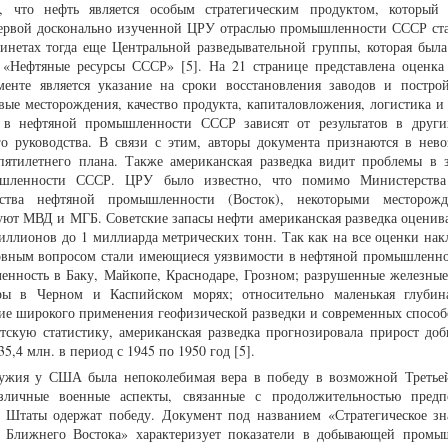
 что нефть является особым стратегическим продуктом, который 
ервой досконально изученной ЦРУ отраслью промышленности СССР ст
инетах тогда еще Центральной разведывательной группы, которая была
 «Нефтяные ресурсы СССР» [5]. На 21 странице представлена оценка
енте является указание на сроки восстановления заводов и постро
вые месторождения, качество продукта, капиталовложения, логистика и 
и в нефтяной промышленности СССР зависят от результатов в други
ого руководства. В связи с этим, авторы документа признаются в нев
пятилетнего плана. Также американская разведка видит проблемы в 
ышленности СССР. ЦРУ было известно, что помимо Министерства
тва нефтяной промышленности (Восток), некоторыми месторож
ют МВД и МГБ. Советские запасы нефти американская разведка оценива
ллионов до 1 миллиарда метрических тонн. Так как на все оценки нак
новным вопросом стали имеющиеся уязвимости в нефтяной промышленн
енность в Баку, Майкопе, Краснодаре, Грозном; разрушенные железные
еры в Черном и Каспийском морях; относительно маленькая глубин
твие широкого применения геофизической разведки и современных способ
тскую статистику, американская разведка прогнозировала прирост до
5,4 млн. в период с 1945 по 1950 год [5].
ужия у США была непоколебимая вера в победу в возможной Треть
зличные военные аспекты, связанные с продолжительностью предп
 Штаты одержат победу. Документ под названием «Стратегическое зн
 Ближнего Востока» характеризует показатели в добывающей промы