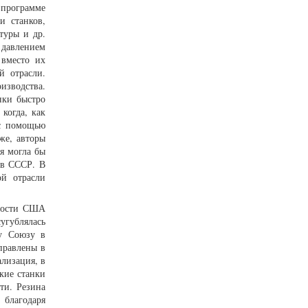
 программе
и станков,
туры и др.
 давлением
 вместо их
й отрасли.
изводства.
нки быстро
когда, как
 с помощью
же, авторы
я могла бы
 в СССР. В
й отрасли
жности США
угублялась
му Союзу в
правлены в
ализация, в
ские станки
ти. Резина
 благодаря