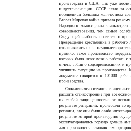
производства в США. Так уже после X
индустриализации, СССР взяло за ос
посещением большим количеством сов
Вторая Мировая война привела резкому
Народного комиссариата станкострое
совершенствования, тем самым ослаб
Следующей слабостью советского прои
Превращение крестьянина в рабочего л
изнашивались из-за неудовлетворитель
правило, такое производство передав
которых было невозможно работать с
отчета, забыв о соцсоревнованиях и п
улучшить ситуацию на производстве. 
документе говорится о 101000 рабо
производства.
Сложившаяся ситуация свидетельст
расшить станкостроение при возможной
их слабой защищенностью от погодн
результате репараций, произошли во 
регионы, где они были слабо интегриро
результате которой производство осуще
эксплуатировались гораздо дольше ам
для производства станков импортиро