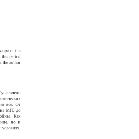
scope of the
 this period
h the author
бусловлено
номических
но всё. От
 на МГБ до
войны. Как
ение, но и
 условиях,