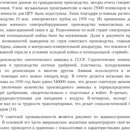
стические данные по гражданскому производству, авторы отчета говорят
иков, 9 млн. музыкальных проигрывателях и около 25000 телевизоров на
ленности для ЦРУ были недоступны. Лишь благодаря условным расчета
водства 10 млн. электрических трубок на 1950 год. Их применение д
ние военного электрооборудования; производство неконтактных вз
ции, навигационной связи и др. Разрозненное по всей стране электропр
емя потенциальной войны было бы неуязвимым. Далее в документе пр
 возможностей выведения из строя советского производства, главны
бдена, алмазов и контрольно-измерительной аппаратуры, что повлекло б
и важной отрасли в условиях холодной войны и потенциальной «горячей»
роизводство синтетического аммиака в СССР. Стратегическое значен
нием в производстве азотных удобрений, пластмассы, холодильнико
атах по дезинсекции и многом другом. Аммиак используется в н
 помощью него можно очищать воду. В отчете делается несколько вы
иака на 1950 год было равно 540000 тонн, что делало советскую эконом
, увеличение количества производимого аммиака и перераспределен
рб удобрениям, свидетельствовало о подготовке к войне. В-третьих,
труднодоступными для нападения с воздуха. В-четвертых, экспорт
е мал из-за трудности транспортировки, что делает социалистический б
адом [14].
У советской промышленности является документ по машиностроени
а. В основной его части американские аналитики концентрируют своё в
Анализ проводится в сравнении с показателями и характеристиками данн