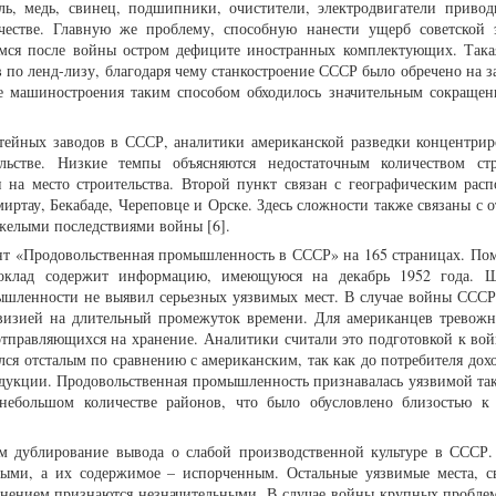
аль, медь, свинец, подшипники, очистители, электродвигатели приво
естве. Главную же проблему, способную нанести ущерб советской 
мся после войны остром дефиците иностранных комплектующих. Така
ов по ленд-лизу, благодаря чему станкостроение СССР было обречено на 
е машиностроения таким способом обходилось значительным сокраще
итейных заводов в СССР, аналитики американской разведки концентрир
ьстве. Низкие темпы объясняются недостаточным количеством стр
и на место строительства. Второй пункт связан с географическим рас
миртау, Бекабаде, Череповце и Орске. Здесь сложности также связаны с 
желыми последствиями войны [6].
нт «Продовольственная промышленность в СССР» на 165 страницах. Пом
доклад содержит информацию, имеющуюся на декабрь 1952 года. 
ышленности не выявил серьезных уязвимых мест. В случае войны СССР
овизией на длительный промежуток времени. Для американцев тревож
 отправляющихся на хранение. Аналитики считали это подготовкой к вой
я отсталым по сравнению с американским, так как до потребителя дох
дукции. Продовольственная промышленность признавалась уязвимой так
небольшом количестве районов, что было обусловлено близостью к
м дублирование вывода о слабой производственной культуре в СССР.
ными, а их содержимое – испорченным. Остальные уязвимые места, с
ранением признаются незначительными. В случае войны крупных пробле