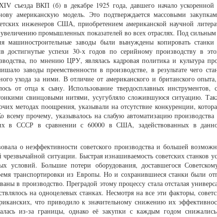
IV съезда ВКП (б) в декабре 1925 года, давшего начало ускоренной
нову американскую модель. Это подтверждается массовыми закупкам
етских инженеров США, приобретением американской научной литера
 увеличению промышленных показателей во всех отраслях. Под сильным
ния машиностроительные заводы были вынуждены копировать станки
ив достигнутые успехи 30-х годов по серийному производству в это
зводства, по мнению ЦРУ, являлась кадровая политика и культура про
ишало заводы преемственности в производстве, в результате чего ста
ного ухода за ними. В отличие от американского и британского опыта, 
алось от отца к сыну. Использование твердосплавных инструментов,
 тонкими свинцовыми нитями, усугубляло сложившуюся ситуацию. Так
рочих методах поощрения, указывали на отсутствие конкуренции, котора
Ко всему прочему, указывалось на слабую автоматизацию производства
чих в СССР в сравнении с 60000 в США, задействованных в данно
вовала о неэффективности советского производства и большей возмо
 чрезвычайной ситуации. Быстрая изнашиваемость советских станков ус
ых условий. Большие потери оборудования, доставшегося Советско
время транспортировки из Европы. Но и сохранившиеся станки были от
ваны в производство. Преградой этому процессу стала отсталая универс
ствлялось на одноцелевых станках. Несмотря на все эти факторы, совет
ериканских, что приводило к значительному снижению их эффективнос
валась из-за границы, однако её закупки с каждым годом снижались