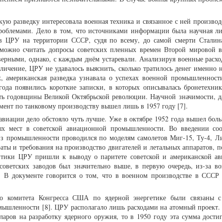
кую разведку интересовала военная техника и связанное с ней производ
облемами. Дело в том, что источниками информации была научная ли
ов ЦРУ на территории СССР, судя по всему, до самой смерти Сталин
можно считать допросы советских пленных времен Второй мировой 
верными, однако, с каждым днём устаревали. Анализируя военные расх
еличение, ЦРУ не удавалось выяснить, сколько тратилось денег именно 
х, американская разведка узнавала о успехах военной промышленнос
года появились короткие записки, в которых описывалась бронетехник
ь годовщины Великой Октябрьской революции. Научной значимости, д
ент по танковому производству вышел лишь в 1957 году [7].
авиации дело обстояло чуть лучше. Уже в октябре 1952 года вышел боль
ых мест в советской авиационной промышленности. Во введении со
из промышленности проводился по моделям самолетов Миг-15, Ту-4, Ли
аты и требования на производство двигателей и летальных аппаратов, п
литики ЦРУ пришли к выводу о паритете советской и американской а
оветских заводов был значительно выше, в первую очередь, из-за в
. В документе говорится о том, что в военном производстве в СССР 
го комитета Конгресса США по ядерной энергетике были связаны 
ышленности [8]. ЦРУ располагало лишь расходами на атомный проект. 
ларов на разработку ядерного оружия, то в 1950 году эта сумма достиг