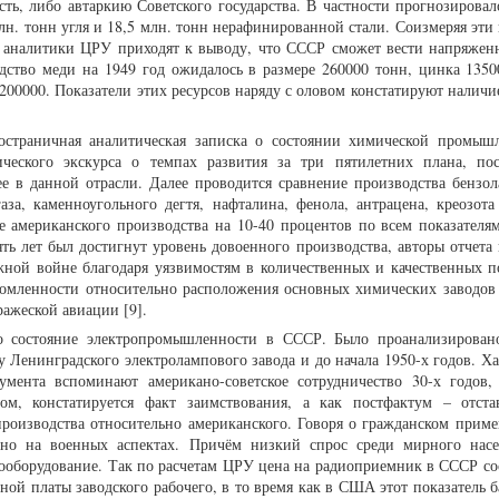
ть, либо автаркию Советского государства. В частности прогнозировало
млн. тонн угля и 18,5 млн. тонн нерафинированной стали. Соизмеряя эти
 аналитики ЦРУ приходят к выводу, что СССР сможет вести напряжен
дство меди на 1949 год ожидалось в размере 260000 тонн, цинка 1350
200000. Показатели этих ресурсов наряду с оловом констатируют наличи
остраничная аналитическая записка о состоянии химической промыш
ческого экскурса о темпах развития за три пятилетних плана, по
е в данной отрасли. Далее проводится сравнение производства бензола
газа, каменноугольного дегтя, нафталина, фенола, антрацена, креозо
 американского производства на 10-40 процентов по всем показателям
ять лет был достигнут уровень довоенного производства, авторы отчета
ной войне благодаря уязвимостям в количественных и качественных по
едомленности относительно расположения основных химических заводов
ражеской авиации [9].
 состояние электропромышленности в СССР. Было проанализирован
ду Ленинградского электролампового завода и до начала 1950-х годов. Х
умента вспоминают американо-советское сотрудничество 30-х годов,
ом, констатируется факт заимствования, а как постфактум – отста
 производства относительно американского. Говоря о гражданском приме
ано на военных аспектах. Причём низкий спрос среди мирного нас
ооборудование. Так по расчетам ЦРУ цена на радиоприемник в СССР сос
тной платы заводского рабочего, в то время как в США этот показатель 