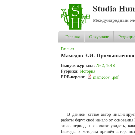
Studia Hum
Международный эле
Главная
О журнале
Редакцио
Вы здесь
Главная
Мамедов З.И. Промышленност
Выпуск журнала:
№ 2, 2018
Рубрика:
История
PDF-версия:
mamedov_.pdf
В данной статье автор анализир
работы берут своё начало от основания
этого периода позволяют увидеть, ка
Выводы, к которым пришёл автор, по