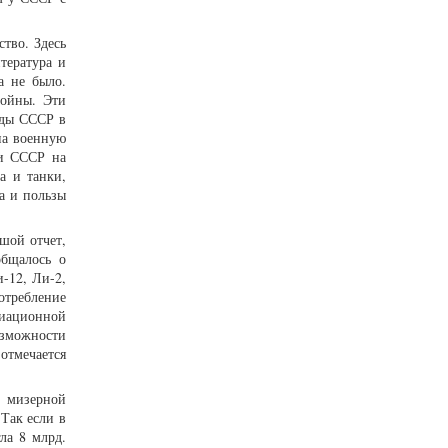
ство. Здесь
тература и
а не было.
войны. Эти
оды СССР в
на военную
ти СССР на
а и танки,
а и пользы
шой отчет,
общалось о
-12, Ли-2,
отребление
виационной
озможности
отмечается
с мизерной
Так если в
ла 8 млрд.