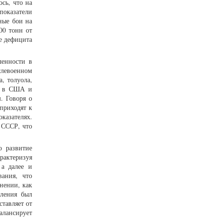
сь, что на
 показатели
ные бои на
00 тонн от
е дефицита
ленности в
слевоенном
, толуола,
та в США и
. Говоря о
 приходят к
казателях.
 СССР, что
о развитие
арактеризуя
 а далее и
вания, что
нении, как
еления был
тавляет от
балансирует