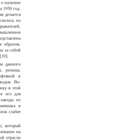
 о наличии
 1950 год.
м делается
елилось по
рывателей,
омышленное
едставлена
м образом,
ы за собой
 [10].
ие данного
в, резины,
ефтяной и
водов. Во-
ику в этой
ие его для
 заводы по
 аммиака в
лок слабее
ю, который
нимание на
ой отрасли