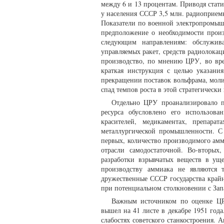
между 6 и 13 процентам. Приводя стати
у населения СССР 3,5 млн. радиоприемн
Показатели по военной электропромыш
предположение о необходимости произ
следующим направлениям: обслужива
управляемых ракет, средств радиолока
производство, по мнению ЦРУ, во вр
краткая инструкция с целью указания
прекращении поставок вольфрама, моли
спад темпов роста в этой стратегическ
Отдельно ЦРУ проанализировало п
ресурса обусловлено его использова
красителей, медикаментах, препар
металлургической промышленности. С
первых, количество производимого амм
отрасли самодостаточной. Во-вторых
разработки взрывчатых веществ в уще
производству аммиака не являются 
дружественные СССР государства крайн
при потенциальном столкновении с Зап
Важным источником по оценке ЦР
вышел на 41 листе в декабре 1951 год
слабостях советского станкостроения. 