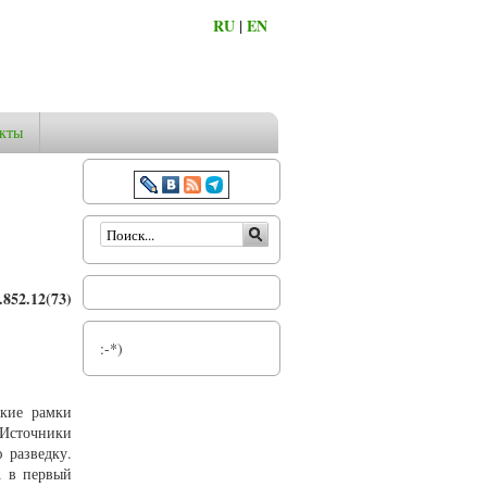
RU
|
EN
кты
Форма поиска
852.12(73)
:-*)
ские рамки
 Источники
 разведку.
А в первый