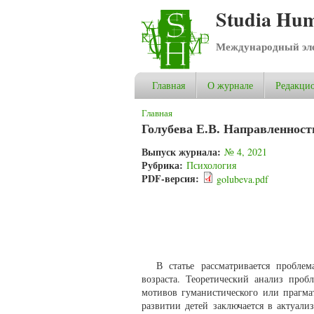
Studia Hum
Международный эле
Главная
О журнале
Редакцио
Вы здесь
Главная
Голубева Е.В. Направленност
Выпуск журнала:
№ 4, 2021
Рубрика:
Психология
PDF-версия:
golubeva.pdf
В статье рассматривается пробле
возраста. Теоретический анализ про
мотивов гуманистического или прагма
развитии детей заключается в актуал