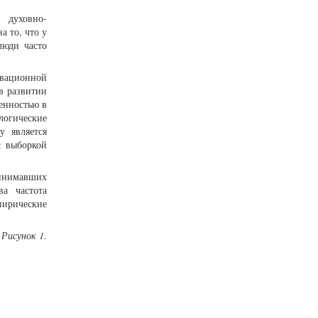
 духовно-
 то, что у
люди часто
ивационной
в развитии
енностью в
огические
у является
с выборкой
ринимавших
ва частота
пирические
Рисунок 1.