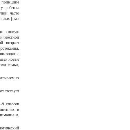
а принципе
 у ребенка
упки часто
слых [см.:
енно новую
личностной
ый возраст
ротекания,
оисходят с
ывая новые
оли семьи,
питываемых
ветствует
-9 классов
 мнению, в
внимание и,
логический