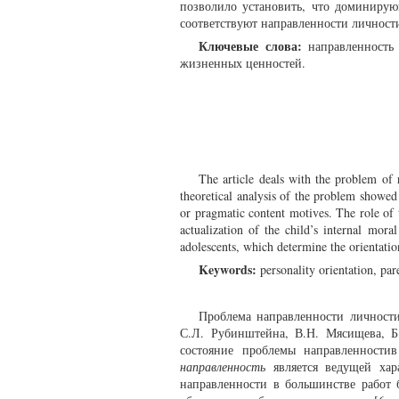
позволило установить, что доминирую
соответствуют направленности личности
Ключевые слова:
направленность 
жизненных ценностей.
The article deals with the problem of 
theoretical analysis of the problem showed
or pragmatic content motives. The role of t
actualization of the child’s internal mora
adolescents, which determine the orientation
Keywords:
personality orientation, par
Проблема направленности личности
С.Л. Рубинштейна, В.Н. Мясищева, Б.
состояние проблемы направленности
направленность
является ведущей хара
направленности в большинстве работ 