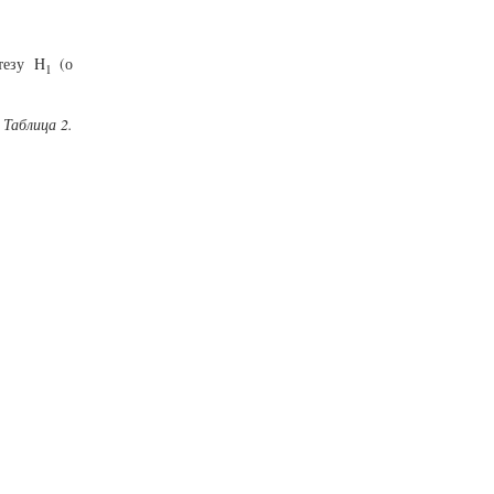
тезу H
(о
1
Таблица 2.