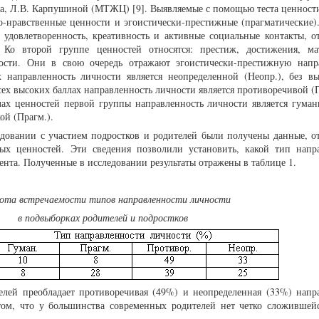
а, Л.В. Карпушиной (МТЖЦ) [9]. Выявляемые с помощью теста ценности
о-нравственные ценности и эгоистически-престижные (прагматические)
я удовлетворенность, креативность и активные социальные контакты, 
. Ко второй группе ценностей относятся: престиж, достижения, ма
ости. Они в свою очередь отражают эгоистически-престижную напр
 направленность личности является неопределенной (Неопр.), без в
ех высоких баллах направленность личности является противоречивой (П
ах ценностей первой группы направленность личности является гуман
ой (Прагм.).
довании с участием подростков и родителей были получены данные, 
х ценностей. Эти сведения позволили установить, какой тип напр
ента. Полученные в исследовании результаты отражены в таблице 1.
ота встречаемости типов направленности личности
в подвыборках родителей и подростков
елей преобладает противоречивая (49%) и неопределенная (33%) напр
 том, что у большинства современных родителей нет четко сложившей