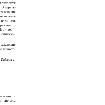
 относятся
. В первую
отражающие
териальное
авленность
ыраженного
ротивор.),
истической
отражающие
авленности
Таблица 1.
авленности
ся системы