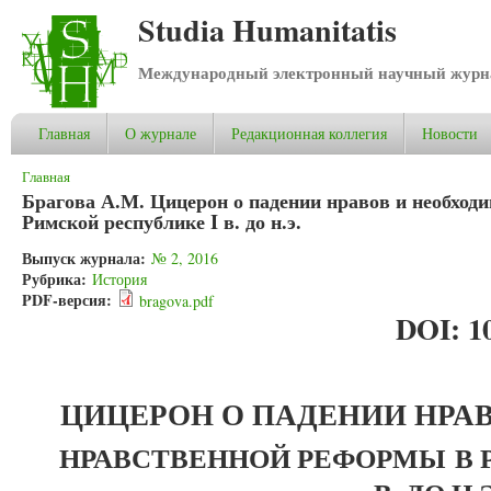
Studia Humanitatis
Международный электронный научный журнал
Главная
О журнале
Редакционная коллегия
Новости
Вы здесь
Главная
Брагова А.М. Цицерон о падении нравов и необход
Римской республике I в. до н.э.
Выпуск журнала:
№ 2, 2016
Рубрика:
История
PDF-версия:
bragova.pdf
DOI: 10
ЦИЦЕРОН О ПАДЕНИИ НРА
НРАВСТВЕННОЙ РЕФОРМЫ
В 