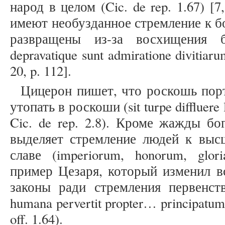
народ в целом (Cic. de rep. 1.67) [7
имеют необузданное стремление к б
развращены из-за восхищения бо
depravatique sunt admiratione divitiarum
20, p. 112].
Цицерон пишет, что роскошь пор
утопать в роскоши (sit turpe diffluere l
Cic. de rep. 2.8). Кроме жажды б
выделяет стремление людей к выс
славе (imperiorum, honorum, glori
пример Цезаря, который изменил в
законы ради стремления первенство
humana pervertit propter… principatum) 
off. 1.64).