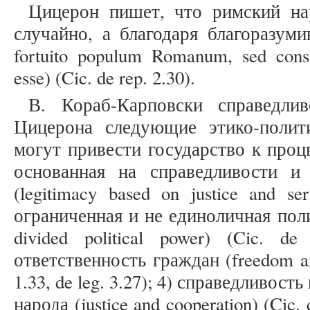
Цицерон пишет, что римский на
случайно, а благодаря благоразум
fortuito populum Romanum, sed consil
esse) (Cic. de rep. 2.30).
В. Кораб-Карповски справедли
Цицерона следующие этико-полит
могут привести государство к процв
основанная на справедливости и
(legitimacy based on justice and ser
ограниченная и не единоличная поли
divided political power) (Cic. d
ответственность граждан (freedom and 
1.33, de leg. 3.27); 4) справедливост
народа (justice and cooperation) (Cic.