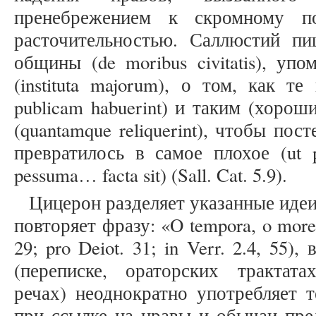
пренебрежением к скромному п
расточительностью. Саллюстий п
общины (de moribus civitatis), уп
(instituta majorum), о том, как т
publicam habuerint) и таким (хорош
(quantamque reliquerint), чтобы по
превратилось в самое плохое (ut 
pessuma… facta sit) (Sall. Cat. 5.9).
Цицерон разделяет указанные идеи:
повторяет фразу: «O tempora, o mores!
29; pro Deiot. 31; in Verr. 2.4, 55)
(переписке, ораторских трактата
речах) неоднократно употребляет 
при ссылке на нравы и обычаи пред