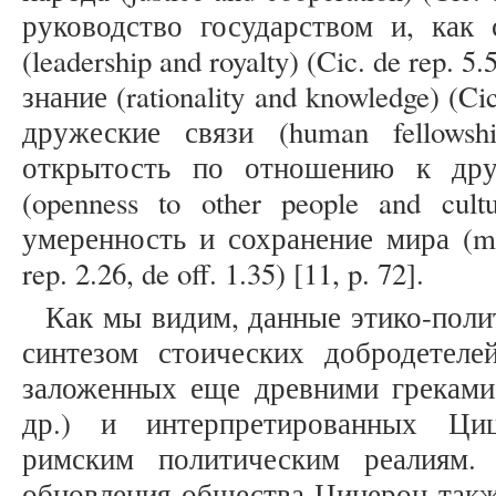
руководство государством и, как 
(leadership and royalty) (Cic. de rep. 5.
знание (rationality and knowledge) (Cic.
дружеские связи (human fellowshi
открытость по отношению к дру
(openness to other people and cultu
умеренность и сохранение мира (mod
rep. 2.26, de off. 1.35) [11, p. 72].
Как мы видим, данные этико-поли
синтезом стоических добродетеле
заложенных еще древними греками
др.) и интерпретированных Ци
римским политическим реалиям.
обновления общества Цицерон такж