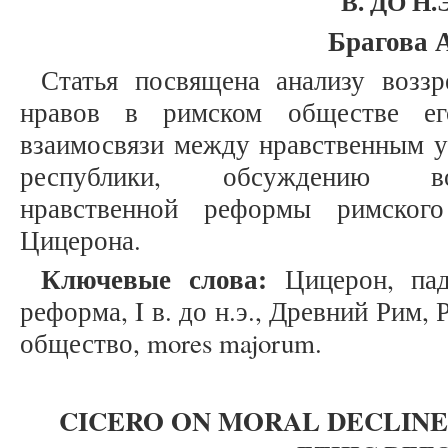
В. ДО Н.Э
Брагова 
Статья посвящена анализу возз
нравов в римском обществе ег
взаимосвязи между нравственным у
республики, обсуждению во
нравственной реформы римског
Цицерона.
Ключевые слова:
Цицерон, паде
реформа, I в. до н.э., Древний Рим,
общество, mores majorum.
CICERO ON MORAL DECLIN