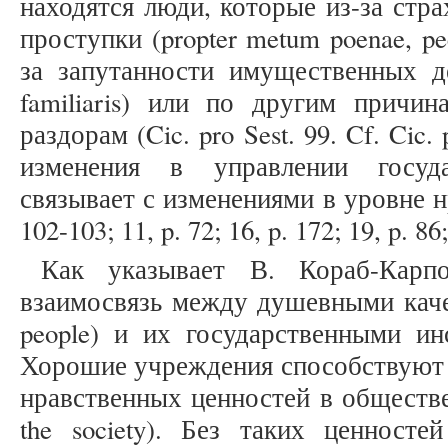
находятся люди, которые из-за стра
проступки (propter metum poenae, pec
за запутанности имущественных дел
familiaris) или по другим причи
раздорам (Cic. pro Sest. 99. Cf. Cic.
изменения в управлении госуд
связывает с изменениями в уровне нра
102-103; 11, p. 72; 16, p. 172; 19, p. 86
Как указывает В. Кораб-Карп
взаимосвязь между душевными качес
people) и их государственными инсти
Хорошие учреждения способствуют 
нравственных ценностей в обществе (p
the society). Без таких ценносте