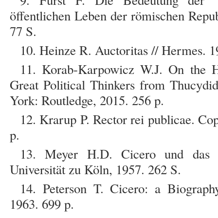
9. Fürst F. Die Bedeutung der “
öffentlichen Leben der römischen Repub
77 S.
10. Heinze R. Auctoritas // Hermes. 1
11. Korab-Karpowicz W.J. On the His
Great Political Thinkers from Thucyd
York: Routledge, 2015. 256 p.
12. Krarup P. Rector rei publicae. C
p.
13. Meyer H.D. Cicero und das R
Universität zu Köln, 1957. 262 S.
14. Peterson T. Cicero: a Biograp
1963. 699 p.