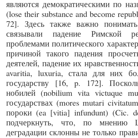
являются демократическими по наз
(lose their substance and become republ
72]. Здесь также важно понимат
связывали падение Римской р
проблемами политического характера
причиной такого падения просче
деятелей, падение их нравственност
avaritia, luxuria, стала для них 
государству [16, p. 172]. Поско
нобилей (nobilium vita victuque m
государствах (mores mutari civitat
пороки (ea [vitia] infundunt) (Cic. 
подчеркнуть, что, по мнению Ц
деградации склонны не только правите