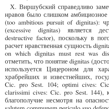
Х. Виршубский справедливо заме
нравов было слишком амбициозное р
(too ambitious pursuit of dignitas):
(excessive dignitas) является 
destructive factor), поскольку в пог
расчет нравственная сущность dignitas 
on which dignitas must rest was di
отметить, что понятие dignitas (дос
используется Цицероном для хар
храбрейших и известнейших, госуд
Cic. pro Sest. 104; optimi cives: Cic
clarissimi cives: Cic. pro Sest. 144
благополучие несмотря на опасност
salutem communem periculo suo defendis