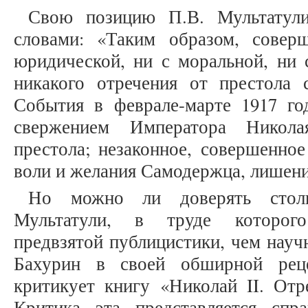
Свою позицию П.В. Мультатул
словами: «Таким образом, совер
юридической, ни с моральной, ни 
никакого отречения от престола
События в феврале-марте 1917 г
свержением Императора Никола
престола; незаконное, совершенно
воли и желания Самодержца, лишение 
Но можно ли доверять стол
Мультатули, в труде которого
предвзятой публицистики, чем науч
Бахурин в своей обширной реце
критикует книгу «Николай II. Отр
Критика эта представляется спр