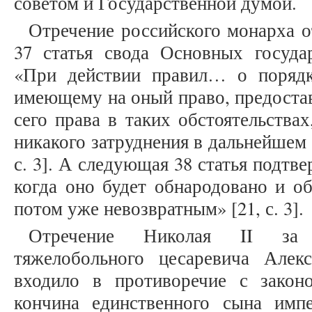
советом и Государственной думой.
Отречение российского монарха о
37 статья свода Основных государ
«При действии правил… о порядк
имеющему на оный право, предостав
сего права в таких обстоятельствах
никакого затруднения в дальнейшем 
с. 3]. А следующая 38 статья подтв
когда оно будет обнародовано и об
потом уже невозвратным» [21, с. 3].
Отречение Николая II за 
тяжелобольного цесаревича Алек
входило в противоречие с закон
кончина единственного сына имп