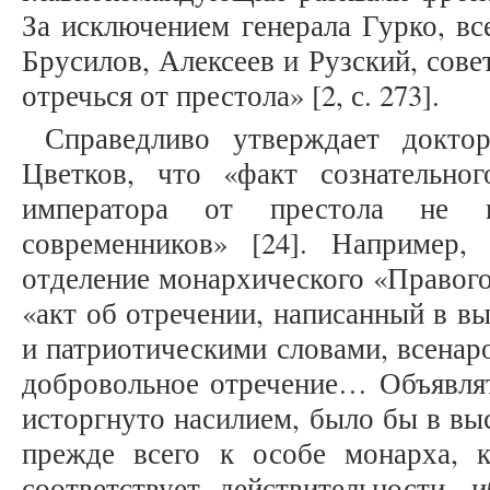
За исключением генерала Гурко, вс
Брусилов, Алексеев и Рузский, сов
отречься от престола» [2, с. 273].
Справедливо утверждает докто
Цветков, что «факт сознательно
императора от престола не
современников» [24]. Например,
отделение монархического «Правого
«акт об отречении, написанный в в
и патриотическими словами, всенар
добровольное отречение… Объявлят
исторгнуто насилием, было бы в вы
прежде всего к особе монарха, 
соответствует действительности, 