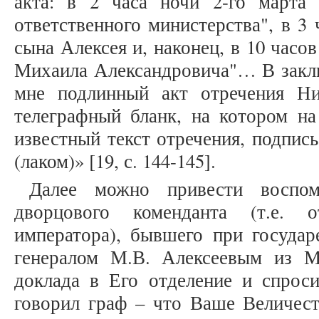
акта: в 2 часа ночи 2-го марта
ответственного министерства", в 3 
сына Алексея и, наконец, в 10 часо
Михаила Александровича"… В заклю
мне подлинный акт отречения Н
телеграфный бланк, на котором 
известный текст отречения, подпис
(лаком)» [19, с. 144-145].
Далее можно привести воспо
дворцового коменданта (т.е. о
императора), бывшего при государ
генералом М.В. Алексеевым из 
доклада в Его отделение и спроси
говорил граф – что Ваше Величест