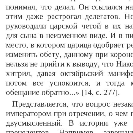
понимал, что делал. Он ссылался на
этим даже растрогал делегатов. Н
руководили царской четой в их на
для сына в неизменном виде. И в п
место, в котором царица одобряет р
изменить обету, данному при короно
нельзя не прийти к выводу, что Никол
хитрил, давая октябрьский маниф
потом все успокоится, и тогда 
обещание обратно...» [14, с. 277].
Представляется, что вопрос неза
императором при отречении, о чем 
двусмысленный. В истории уже
прецедентов. Например, завеща