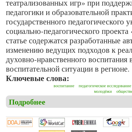
театрализованных игр» при поддерж
педагогики и образовательной прак
государственного педагогического у
социально-педагогического проекта 
статье содержатся разработанные а
изменению ведущих подходов к реал
духовно-нравственного воспитания в
воспитательной ситуации в регионе.
Ключевые слова:
воспитание
педагогическое исследование
молодёжи
обществ
Подробнее
о Герлах И.В., Шкуропий К.В., Шумилова Н.С. Н