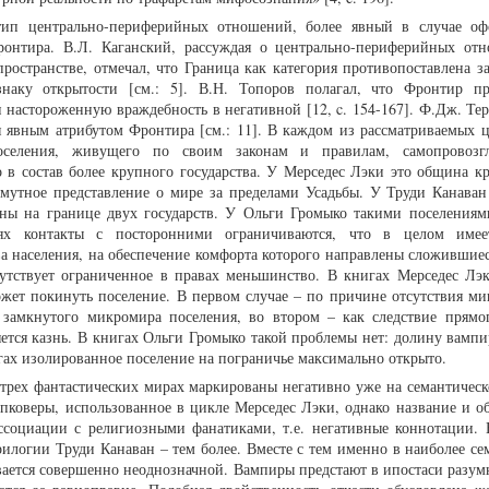
тип центрально-периферийных отношений, более явный в случае о
онтира. В.Л. Каганский, рассуждая о центрально-периферийных от
пространстве, отмечал, что Граница как категория противопоставлена з
наку открытости [см.: 5]. В.Н. Топоров полагал, что Фронтир пр
 настороженную враждебность в негативной [12, c. 154-167]. Ф.Дж. Тер
 явным атрибутом Фронтира [см.: 11]. В каждом из рассматриваемых ц
оселения, живущего по своим законам и правилам, самопровозгл
в состав более крупного государства. У Мерседес Лэки это община кр
смутное представление о мире за пределами Усадьбы. У Труди Канаван
ойны на границе двух государств. У Ольги Громыко такими поселениям
ях контакты с посторонними ограничиваются, что в целом имее
 населения, на обеспечение комфорта которого направлены сложившиес
утствует ограниченное в правах меньшинство. В книгах Мерседес Лэ
ожет покинуть поселение. В первом случае – по причине отсутствия м
замкнутого микромира поселения, во втором – как следствие прямог
яется казнь. В книгах Ольги Громыко такой проблемы нет: долину вамп
гах изолированное поселение на пограничье максимально открыто.
трех фантастических мирах маркированы негативно уже на семантическ
пковеры, использованное в цикле Мерседес Лэки, однако название и о
ассоциации с религиозными фанатиками, т.е. негативные коннотации.
рилогии Труди Канаван – тем более. Вместе с тем именно в наиболее се
ается совершенно неоднозначной. Вампиры предстают в ипостаси разумн