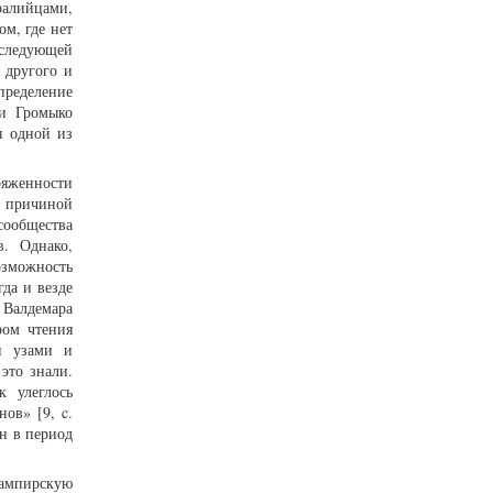
иралийцами,
м, где нет
оследующей
 другого и
пределение
ги Громыко
я одной из
ряженности
. причиной
сообщества
в. Однако,
озможность
да и везде
 Валдемара
ром чтения
и узами и
это знали.
к улеглось
ов» [9, c.
н в период
вампирскую