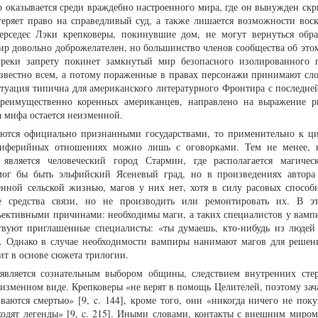
 оказывается среди враждебно настроенного мира, где он вынужден скр
теряет право на справедливый суд, а также лишается возможности вос
ерседес Лэки крепковеры, покинувшие дом, не могут вернуться обра
ир довольно доброжелателен, но большинство членов сообщества об этом
реки запрету покинет замкнутый мир безопасного изолированного г
 известно всем, а потому пораженные в правах персонажи принимают с
ситуация типична для американского литературного Фронтира с последне
преимущественно коренных американцев, направлено на выражение р
ра мифа остается неизменной.
яются официально признанными государствами, то применительно к ц
ериферийных отношениях можно лишь с оговорками. Тем не менее,
является человеческий город Стармин, где располагается магичес
ог бы быть эльфийский Ясеневый град, но в произведениях автора
нной сельской жизнью, магов у них нет, хотя в силу расовых способн
ие средства связи, но не производить или ремонтировать их. В э
ъективными причинами: необходимы маги, а таких специалистов у вампи
твуют приглашенные специалисты: «ты думаешь, кто-нибудь из людей 
5]. Однако в случае необходимости вампиры нанимают магов для решен
ит в основе сюжета трилогии.
является сознательным выбором общины, следствием внутренних сте
еизменном виде. Крепковеры «не верят в помощь Целителей, поэтому зач
ваются смертью» [9, c. 144], кроме того, они «никогда ничего не поку
 ходят легенды» [9, c. 215]. Иными словами, контакты с внешним миром