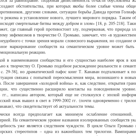
тся за равноправие. Подобная двойственность отчасти обусловлена ж
 создают обстоятельства, при которых якобы более слабые члены обще
противников, другими словами, ситуации борьбы Давида против Голиафа
ого режима и установление нового, лучшего мирового порядка. Таким об
оисходят смертельные битвы между добром и злом» [18, p. 205-218]. Так
ет, где главный герой противостоит злу, подчеркивая, что природа зла
 тему эвфемизмов в творчестве О. Громыко, замечает, что «в художестве
 неудобного с точки зрения морали словесного выражения, но создание 
тивное маркирование сообществ на семантическом уровне может быть
 эмоциональную реакцию.
кой в наименовании сообщества и его сущностью наиболее ярок в кн
но к творчеству О. Громыко подобное расхождение реальности и семан
 c. 29-38], но драматический пафос книг Т. Канаван подталкивает к по
ситуация связана с попыткой переосмысления мира, возникшего в новых
. После завершения «холодной войны» и, как следствие, открытия грани
ации, что существенно расширило контакты на повседневном уровне
8 гг., написана автором, который еще не столкнулся с эпохой инфор
усский язык вышел в свет в 1999-2002 гг. (почти одновременно с трило
наван), что свидетельствует об актуальности темы.
чески всегда предполагает как минимум ослабление отношений,
рией. На семантическом уровне названия изолированных сообществ ук
ждебность уже является следствием чуждости. В цикле Ольги Громыко
пирских стереотипов – одна из важнейших тем трилогии. Вампирам