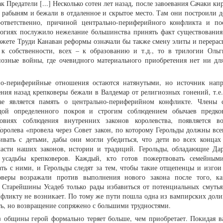
к Предатели [...] Несколько сотен лет назад, после завоевания Сачаки к
абыням и бежали в отдаленное и скрытое место. Там они построили до
оответственно, причиной центрально-периферийного конфликта и п
логиях послужило нежелание большинства принять факт существования
южете Труди Канаван реформы означали бы также смену элиты и перерас
к собственности, всех – к образованию и т.д., то в трилогии Оль
озные войны, где очевидного материального приобретения нет ни дл
о-периферийные отношения остаются натянутыми, но источник нап
ния назад крепковеры бежали в Валдемар от религиозных гонений, т.е
ае является память о центрально-периферийном конфликте. Члены 
дой определенного покроя и строгим соблюдением обычаев предко
овиях соблюдения внутренних законов королевства, появляется в
оролева «провела через Совет закон, по которому Герольды должны всег
ивать с детьми, дабы они могли убедиться, что дети во всех концах
части наших законов, истории и традиций. Герольды, обладающие Да
усадьбы крепковеров. Каждый, кто готов пожертвовать семейным
ать с ними, и Герольды следят за тем, чтобы такие отщепенцы и изгои 
оверы возражали против выполнения нового закона после того, ка
 Старейшины Усадеб только рады избавиться от потенциальных смутьян
фликту не возникает. По тому же пути пошла одна из вампирских доли
ть, но возвращение сопряжено с большими трудностями.
из общины герой формально теряет больше, чем приобретает. Покидая 