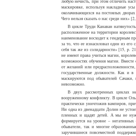
любую нечисть, при этом отличить наст
маскировке, используя накладные ус
околачивающихся на постоялых дворах 
Чего нельзя сказать о нас среди них» [2, 
В цикле Труди Канаван натянутост
расположенное на территории королевс
наименование восходит к гендерным пр
за то, что ее изнасиловал один из его
себя так же из солидарности» [15, p. 
не имеют права учиться магии, короле
возможностях обучения магии. Вместе
от желаний или предрасположенности,
государственные должности. Как и в
маскируются под обывателей Сачаки,
невозможно.
В двух рассмотренных циклах н
вооруженному конфликту. В цикле Ольг
практически уничтожив вампиров, прич
Ни одна из двенадцати Долин не устои
пленных и щадят детей. А мы не нужн
формируется на уровне – негативных 
обыватели, так и многие образованн
заручившиеся повсеместной поддержк