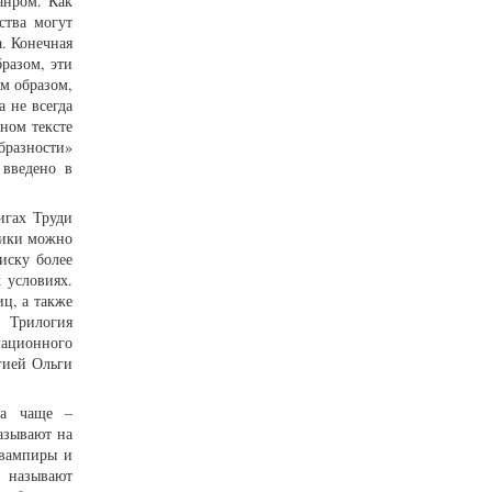
анром. Как
ства могут
. Конечная
разом, эти
им образом,
 не всегда
нном тексте
образности»
 введено в
игах Труди
тики можно
иску более
 условиях.
ц, а также
. Трилогия
мационного
гией Ольги
 а чаще –
азывают на
 вампиры и
и называют