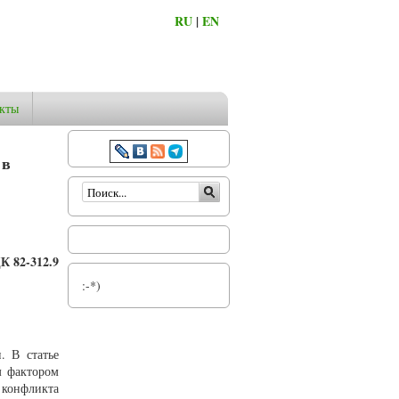
RU
|
EN
кты
 в
Форма поиска
К 82-312.9
:-*)
. В статье
м фактором
 конфликта