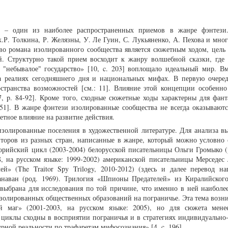
в – один из наиболее распространенных приемов в жанре фэнтези
.Р. Толкина, Р. Желязны, У. Ле Гуин, С. Лукьяненко, А. Пехова и мног
во романа изолированного сообщества является сюжетным ходом, цель 
ей. Структурно такой прием восходит к жанру волшебной сказки, где 
 "небывалое" государство» [10, c. 203] воплощало идеальный мир. Вм
а реалиях сегодняшнего дня и национальных мифах. В первую очере
остранства возможностей [см.: 11]. Влияние этой концепции особенно
7, p. 84-92]. Кроме того, сходные сюжетные ходы характерны для фант
-51]. В жанре фэнтези изолированные сообщества не всегда оказываютс
етное влияние на развитие действия.
изолированные поселения в художественной литературе. Для анализа в
второв из разных стран, написанные в жанре, который можно условно 
елорийский цикл (2003-2004) белорусской писательницы Ольги Громыко (
, на русском языке: 1999-2002) американской писательницы Мерседес 
й» (The Traitor Spy Trilogy, 2010-2012) (здесь и далее перевод 
анаван (род. 1969). Трилогия «Шпионы Предателей» из Киралийског
 выбрана для исследования по той причине, что именно в ней наиболе
золированных общественных образований на пограничье. Эта тема возни
 маг» (2001-2003, на русском языке: 2005), но для сюжета мене
циклы сходны в восприятии пограничья и в стратегиях индивидуально-
урной реальности по трафаретам мифосознания» [4, c. 196].