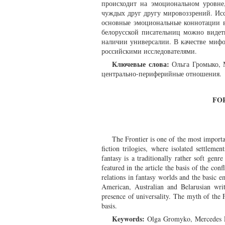
происходит на эмоциональном уровне
чуждых друг другу мировоззрений. Ис
основные эмоциональные коннотации в
белорусской писательниц можно видет
наличии универсалии. В качестве миф
российскими исследователями.
Ключевые слова:
Ольга Громыко, М
центрально-периферийные отношения.
FO
The Frontier is one of the most importa
fiction trilogies, where isolated settlem
fantasy is a traditionally rather soft gen
featured in the article the basis of the con
relations in fantasy worlds and the basic e
American, Australian and Belarusian write
presence of universality. The myth of the 
basis.
Keywords:
Olga Gromyko, Mercedes Lac