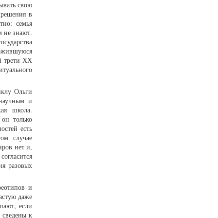
ывать свою
крешения в
тно: семья
 не знают.
осударства
ложившуюся
й трети ХХ
итуального
иклу Ольги
 научным и
кая школа.
 он только
остей есть
том случае
ров нет и,
согласится
ия разовых
реотипов и
астую даже
пают, если
 сведены к