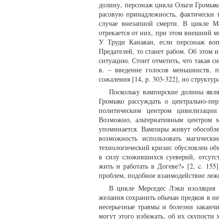
долину, персонаж цикла Ольги Громыко
расовую принадлежность, фактически 
случае внезапной смерти. В цикле М
отрекается от них, при этом внешний м
У Труди Канаван, если персонаж воп
Предателей, то станет рабом. Об этом
ситуацию. Стоит отметить, что такая 
в. – введение голосов меньшинств, 
сожаления [14, p. 303-322], но структу
Поскольку вампирские долины явл
Громыко рассуждать о центрально-п
политическим центром цивилизации 
Возможно, альтернативным центром м
упоминается. Вампиры живут обособле
возможность использовать магическ
технологический кризис обусловлен об
в силу сложившихся суеверий, отсутс
жить и работать в Догеве?» [2, c. 15
проблем, подобное взаимодействие леж
В цикле Мерседес Лэки изоляция 
желания сохранить обычаи предков в н
несерьезные травмы и болезни заканчи
могут этого избежать, об их скупости