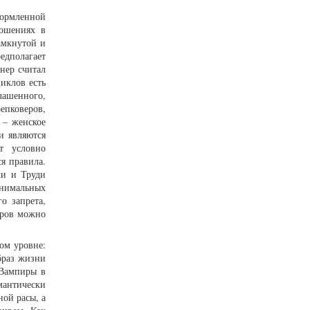
формленной
ношениях в
амкнутой и
едполагает
нер считал
иклов есть
ашенного,
епковеров,
 – женское
и являются
т условно
я правила.
ки и Труди
инимальных
о запрета,
иров можно
ом уровне:
браз жизни
 Вампиры в
мантически
ой расы, а