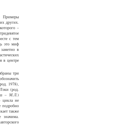
. Примеры
их других.
которого –
тридевятое
есте с тем
дь это миф
 заметно в
астических
я в центре
ыбраны три
обозначить
род. 1978),
Лэки (род.
наш –
М.Л.
)
о цикла не
е подробно
кает также
е значима.
авторского