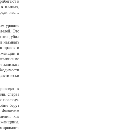
рибегают к
 в плащах,
среди нас…
ом уровне:
телей. Это
 отец убил
и называть
в правах и
я женщин и
независимо
и занимать
бходимости
рактически
риводят к
ли, сперва
с повсюду.
ойне берут
. Фанатизм
ления: как
и женщины,
рмирования