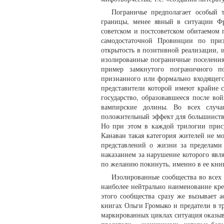
Пограничье предполагает особый 
границы, менее явный в ситуации Фр
советском и постсоветском обитаемом 
самодостаточной Провинции по приз
открытость в позитивной реализации, и
изолированные пограничные поселения
пример замкнутого пограничного п
признанного или формально входящего 
представители которой имеют крайне 
государство, образовавшееся после в
вампирские долины. Во всех случа
положительный эффект для большинства
Но при этом в каждой трилогии прис
Канаван такая категория жителей не м
представлений о жизни за пределами 
наказанием за нарушение которого явл
по желанию покинуть, именно в ее кни
Изолированные сообщества во всех 
наиболее нейтрально наименование кре
этого сообщества сразу же вызывает 
книгах Ольги Громыко и предатели в т
маркированных циклах ситуация оказыв