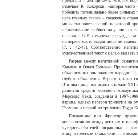
предатели – женщинами, которые борю
отмечает К. Кокорски, «авторы часто
победить потенциально более сильных 
цель главных героев – свержение стар
миры становятся ареной, на которой пр
наименование сообщества усиливает сюж
очевидна. О.В. Лекарева, рассуждая на
на первое место выдвигается не замена
[7, c. 42-47]. Соответственно, нега
художественный текст с целью вызвать
Разрыв между негативной семанти
Канаван и Ольги Громыко. Применитель
объяснить использованием пародии [1,
глубоко объяснения. Вероятно, такая 
Эти два цикла написаны в начале XXI в
развития средств массовой коммуник
Мерседес Лэки, созданная в 1987-198
взрыва, однако перевод трилогии на р
Громыко и первой из трилогий Труди Ка
Пограничье или Фронтир практи
конфронтацию между центром и перифе
чуждость обителей пограничья, а вра
юмористическое осмысление антивам