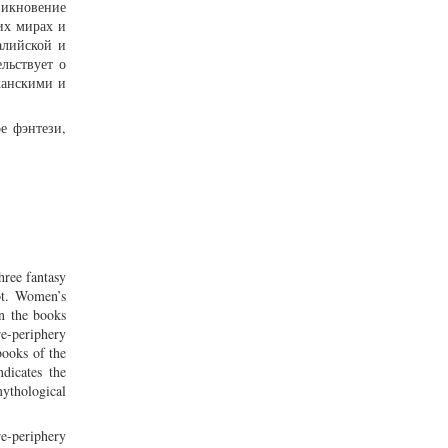
никновение
их мирах и
алийской и
льствует о
канскими и
е фэнтези,
hree fantasy
lot. Women’s
in the books
re-periphery
books of the
ndicates the
mythological
e-periphery