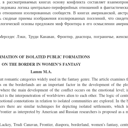
, в рассматриваемых книгах основу конфликта составляет взаимопро
следована логика центрально-периферийных отношений в фантастическ
 отношении изолированных сообществ. В книгах американской, австр
ь сходные приемы изображения изолированных поселений, что свидете
ологической основы предложен миф Фронтира в его осмыслении амери
ерседес Лэки, Труди Канаван, Фронтир, диаспора, пограничье, женско
RMATION OF ISOLATED PUBLIC FORMATIONS
ON THE BORDER IN WOMEN’S FANTASY
Lamm M.A.
nt romantic categories widely used in the fantasy genre. The article examines t
ents on the borderlands are an important factor in the development of the p
re where the main development of the conflict occurs on the emotional level; 
flict is the interpenetration of worldviews alien to each other. The logic of cent
motional connotations in relation to isolated communities are explored. In the 
rs there are similar techniques for depicting isolated settlements, which i
Frontier as interpreted by American and Russian researchers is proposed as a 
key, Trudi Canavan, Frontier, diaspora, borderland, women’s fantasy, centr