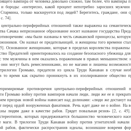
оящего вампира от человека довольно сложно, там более, что вампиры п
ы и бороды: «интересно, какой процент непотребно заросших мужчин
Стармина, только маскируется под людей? Берегитесь, граждане, они 
c. 74].
ь центрально-периферийных отношений также выражена на семантическ
тва Сачака непризнанное образование носит название государства Преда
отиворечиям: «мы были названы в честь сачаканской принцессы, которую
 союзников. Он назвал ее предательницей, и женщины того времени стал
215]. Основанное женщинами, которые в пределах королевства поражены 
вство Предателей ориентировалось на создание безопасного убежища дл
 с тем мужчины в нем оказались пораженным в правах меньшинством: 
 они могут быть ремесленниками, но не магами и лишены возможност
 трилогии Громыко, предатели из цикла Труди Канаван в случае нео
 в то время как скрытно проникнуть в их изолированное общество п
епримиримые противоречия центрально-периферийных отношений п
и Громыко войну против вампиров начали люди, люди же ее и прекрати
ем призрак новой войны нависает над долинами: «люди же достанут на
т перед ордой вооруженных фанатиков. Речь идет даже не о войне. На в
ы людям даже в качестве рабов. Грядет повальная резня» [2, c. 45]
стереотипов, которых придерживается большинство человеческого насе
ые маги. В трилогии Труди Канаван войну против угнетателей начал
ой рабов, фактически распространив идеалы, возникшие вовремя фо