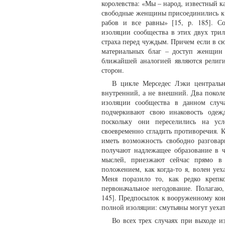
королевства: «Мы – народ, известный ка
свободные женщины присоединились к р
рабов и все равны» [15, p. 185]. С
изоляции сообщества в этих двух три
страха перед чуждым. Причем если в с
материальных благ – доступ женщин 
ближайшей аналогией являются религи
сторон.
В цикле Мерседес Лэки центральн
внутренний, а не внешний. Два поколе
изоляции сообщества в данном случ
подчеркивают свою инаковость одеж
поскольку они переселились на усл
своевременно сгладить противоречия. К
иметь возможность свободно разговар
получают надлежащее образование в 
мыслей, приезжают сейчас прямо в 
положением, как когда-то я, волен уех
Меня поразило то, как редко крепк
первоначальное негодование. Полагаю,
145]. Предпосылок к вооруженному кон
полной изоляции: смутьяны могут уеха
Во всех трех случаях при выходе 